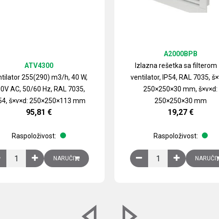
A2000BPB
ATV4300
Izlazna rešetka sa filterom
tilator 255(290) m3/h, 40 W,
ventilator, IP54, RAL 7035, š×
0V AC, 50/60 Hz, RAL 7035,
250×250×30 mm, š×v×d:
54, š×v×d: 250×250×113 mm
250×250×30 mm
95,81
€
19,27
€
Raspoloživost:
Raspoloživost:
izirani čelični lim količina
Ventilator 255(290) m3/h, 40 W, 230V AC, 50/60 Hz, RAL 7035, IP54,
Izlazna rešetka sa fil
NARUČI
NARUČI