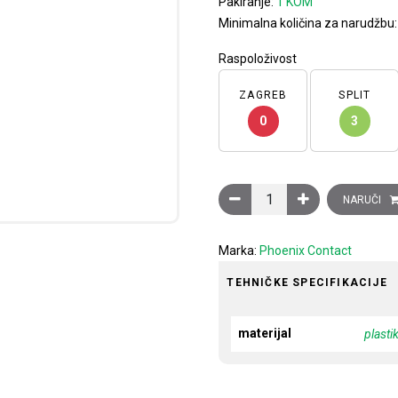
Pakiranje:
1 KOM
Minimalna količina za narudžbu
Raspoloživost
ZAGREB
SPLIT
0
3
Alat za skidanje izolacije
NARUČI
Marka:
Phoenix Contact
TEHNIČKE SPECIFIKACIJE
materijal
plasti