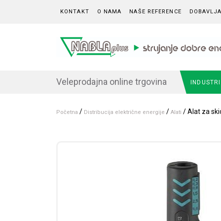
Skip to content
KONTAKT
O NAMA
NAŠE REFERENCE
DOBAVLJA
Veleprodajna online trgovina
INDUSTR
/
/
/ Alat za sk
Početna
Distribucija električne energije
Alati