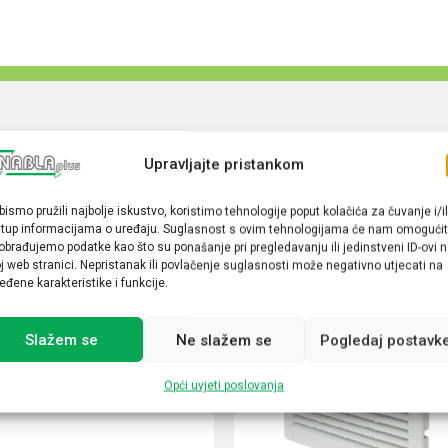
Upravljajte pristankom
bismo pružili najbolje iskustvo, koristimo tehnologije poput kolačića za čuvanje i/il
stup informacijama o uređaju. Suglasnost s ovim tehnologijama će nam omogućit
obrađujemo podatke kao što su ponašanje pri pregledavanju ili jedinstveni ID-ovi 
j web stranici. Nepristanak ili povlačenje suglasnosti može negativno utjecati na
eđene karakteristike i funkcije.
Slažem se
Ne slažem se
Pogledaj postavk
Opći uvjeti poslovanja