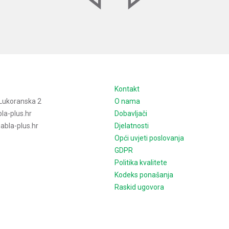
e
Kontakt
Lukoranska 2
O nama
la-plus.hr
Dobavljači
bla-plus.hr
Djelatnosti
Opći uvjeti poslovanja
GDPR
Politika kvalitete
Kodeks ponašanja
Raskid ugovora