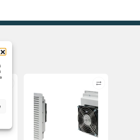
i
i
na
e