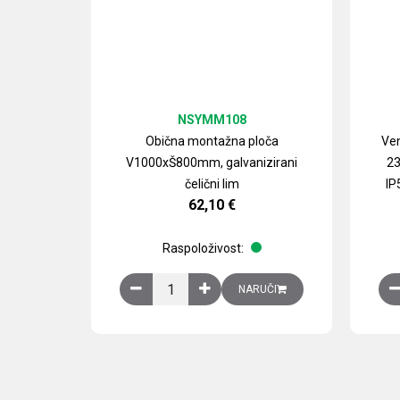
NSYMM108
Obična montažna ploča
Ven
V1000xŠ800mm, galvanizirani
23
čelični lim
IP
62,10
€
Raspoloživost:
Obična montažna ploča V1000xŠ800mm, galvan
NARUČI