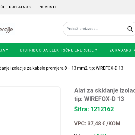
ČI
DJELATNOSTI
NOVOSTI
Pretraži:
IJA
DISTRIBUCIJA ELEKTRIČNE ENERGIJE
ZGRADARST
idanje izolacije za kabele promjera 8 – 13 mm2, tip: WIREFOX-D 13
Alat za skidanje izola
tip: WIREFOX-D 13
Šifra: 1212162
VPC:
37,48
€
/KOM