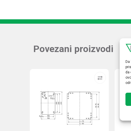
Povezani proizvodi
Da 
pri
da 
ovo
odr