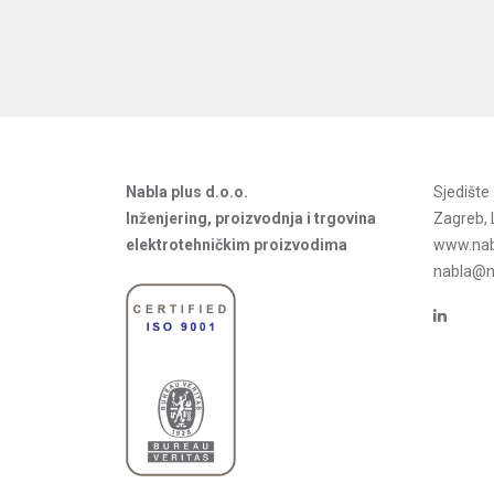
Nabla plus d.o.o.
Sjedišt
Inženjering, proizvodnja i trgovina
Zagreb, 
elektrotehničkim proizvodima
www.nab
nabla@na