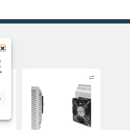
i
i
na
e