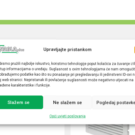
Upravljajte pristankom
bismo pružili najbolje iskustvo, koristimo tehnologije poput kolačića za čuvanje i/il
stup informacijama o uređaju. Suglasnost s ovim tehnologijama će nam omogućit
obrađujemo podatke kao što su ponašanje pri pregledavanju ili jedinstveni ID-ovi 
j web stranici. Nepristanak ili povlačenje suglasnosti može negativno utjecati na
eđene karakteristike i funkcije.
Slažem se
Ne slažem se
Pogledaj postavk
Opći uvjeti poslovanja