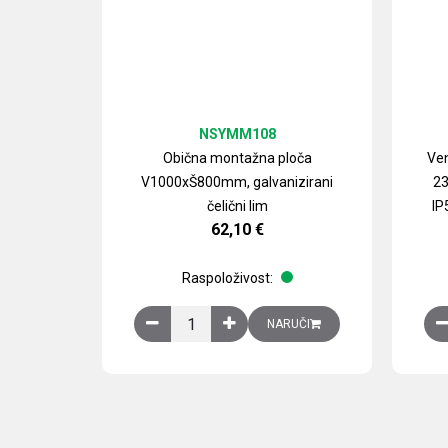
NSYMM108
Obična montažna ploča
Ven
V1000xŠ800mm, galvanizirani
23
čelični lim
IP
62,10
€
Raspoloživost:
Obična montažna ploča V1000xŠ800mm, galvan
NARUČI