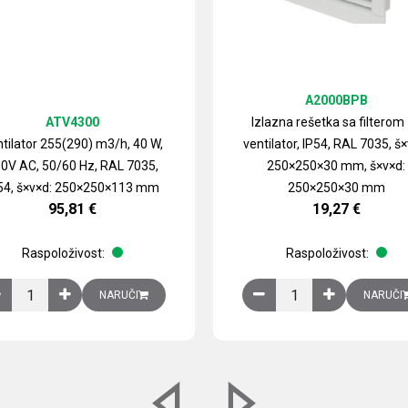
A2000BPB
ATV4300
Izlazna rešetka sa filterom
tilator 255(290) m3/h, 40 W,
ventilator, IP54, RAL 7035, š×
0V AC, 50/60 Hz, RAL 7035,
250×250×30 mm, š×v×d:
54, š×v×d: 250×250×113 mm
250×250×30 mm
95,81
€
19,27
€
Raspoloživost:
Raspoloživost:
izirani čelični lim količina
Ventilator 255(290) m3/h, 40 W, 230V AC, 50/60 Hz, RAL 7035, IP54,
Izlazna rešetka sa fil
NARUČI
NARUČI