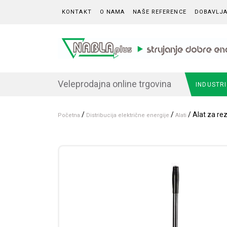
Skip to content
KONTAKT
O NAMA
NAŠE REFERENCE
DOBAVLJA
Veleprodajna online trgovina
INDUSTR
/
/
/ Alat za re
Početna
Distribucija električne energije
Alati