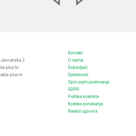
e
Kontakt
Lukoranska 2
O nama
la-plus.hr
Dobavljači
bla-plus.hr
Djelatnosti
Opći uvjeti poslovanja
GDPR
Politika kvalitete
Kodeks ponašanja
Raskid ugovora