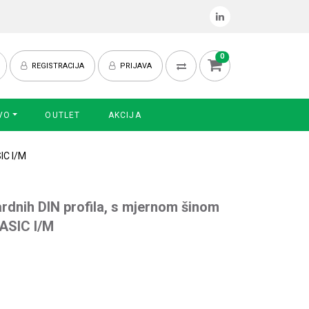
0
REGISTRACIJA
PRIJAVA
VO
OUTLET
AKCIJA
SIC I/M
ardnih DIN profila, s mjernom šinom
BASIC I/M