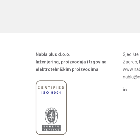
Nabla plus d.o.o.
Sjedišt
Inženjering, proizvodnja i trgovina
Zagreb, 
elektrotehničkim proizvodima
www.nab
nabla@na