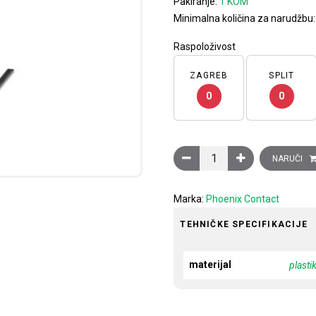
Pakiranje:
1 KOM
Minimalna količina za narudžbu
Raspoloživost
ZAGREB
SPLIT
0
0
Alat za rezanje standardni
NARUČI
Marka:
Phoenix Contact
TEHNIČKE SPECIFIKACIJE
materijal
plasti