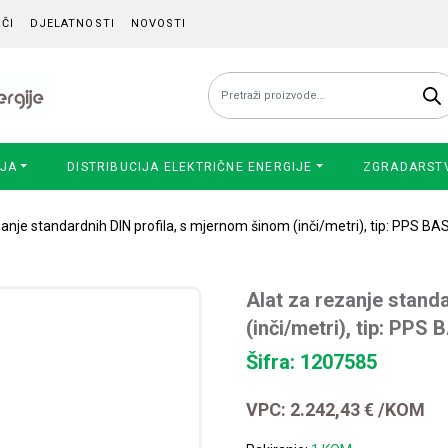
ČI
DJELATNOSTI
NOVOSTI
Pretraži:
IJA
DISTRIBUCIJA ELEKTRIČNE ENERGIJE
ZGRADARST
zanje standardnih DIN profila, s mjernom šinom (inči/metri), tip: PPS BA
Alat za rezanje stand
(inči/metri), tip: PPS 
Šifra: 1207585
VPC:
2.242,43
€
/KOM