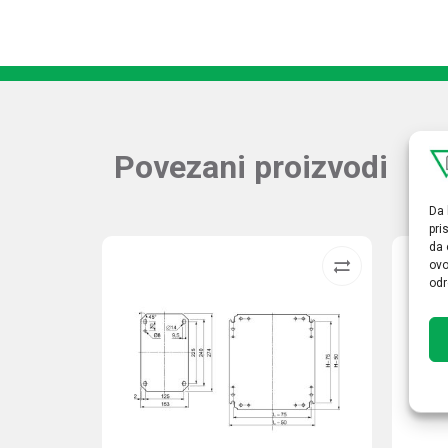
Povezani proizvodi
Da 
pri
da 
ovo
odr