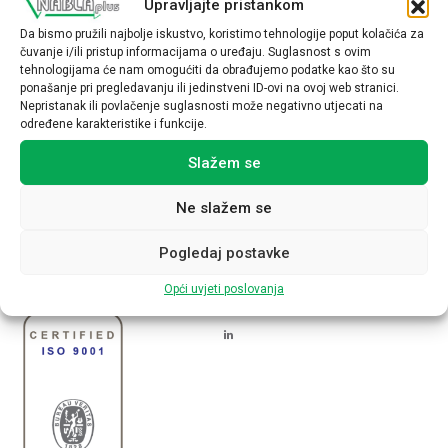
Upravljajte pristankom
Da bismo pružili najbolje iskustvo, koristimo tehnologije poput kolačića za
Meth Group je pouzdan partner Nabla-plus koji nudi kvalitetna
čuvanje i/ili pristup informacijama o uređaju. Suglasnost s ovim
tehnologijama će nam omogućiti da obrađujemo podatke kao što su
rješenja za opskrbu industrijskih proizvoda te tehničku podršku.
ponašanje pri pregledavanju ili jedinstveni ID-ovi na ovoj web stranici.
Suradnja s Meth Group omogućuje klijentima brzu isporuku,
Nepristanak ili povlačenje suglasnosti može negativno utjecati na
profesionalne savjete i prilagođena rješenja prema specifikacijama.
određene karakteristike i funkcije.
Više informacija dostupno je na
službenoj stranici tvrtke
. Pregled
Slažem se
asortimana pogledajte
ovdje
.
Ne slažem se
Nabla plus d.o.o.
Sjedište
Pogledaj postavke
Inženjering, proizvodnja i trgovina
Zagreb, Lukoranska 2
elektrotehničkim proizvodima
www.nabla-plus.hr
Opći uvjeti poslovanja
nabla@nabla-plus.hr