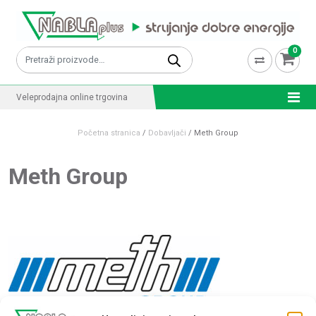
Skip to content
0
Pretraži:
Veleprodajna online trgovina
Početna stranica
/
Dobavljači
/
Meth Group
Meth Group