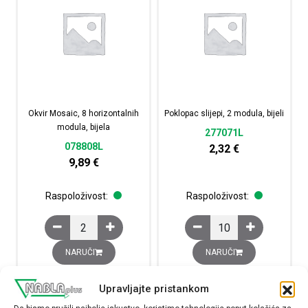
Okvir Mosaic, 8 horizontalnih
Poklopac slijepi, 2 modula, bijeli
modula, bijela
277071L
078808L
2,32
€
9,89
€
Raspoloživost:
Raspoloživost:
Okvir Mosaic, 8 horizontalnih modula, bijela količina
Poklopac slijepi, 2 modul
NARUČI
NARUČI
Upravljajte pristankom