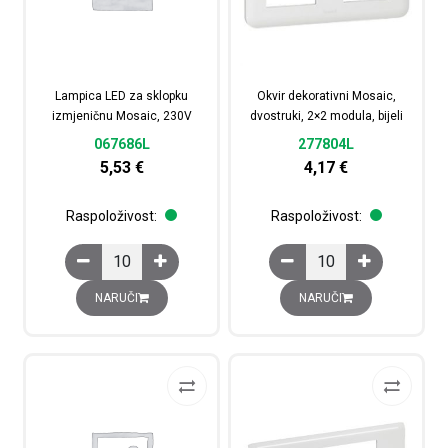
Lampica LED za sklopku
Okvir dekorativni Mosaic,
izmjeničnu Mosaic, 230V
dvostruki, 2×2 modula, bijeli
067686L
277804L
5,53
€
4,17
€
Raspoloživost:
Raspoloživost:
Lampica LED za sklopku izmjeničnu Mosaic, 230V količi
Okvir dekorativni Mosai
NARUČI
NARUČI