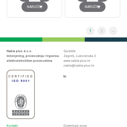
NARUČI
NARUČI
1
2
→
Nabla plus d.o.o.
Sjedište
Inženjering, proizvodnja i trgovina
Zagreb, Lukoranska 2
elektrotehničkim proizvodima
www.nabla-plus.hr
nabla@nabla-plus.hr
Kontakt
Download zona