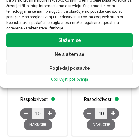
Da bismo pružili najbolje iskustvo, koristimo tehnologije poput kolačića za
čuvanje i/ili pristup informacijama o uređaju. Suglasnost s ovim
tehnologijama će nam omogućiti da obrađujemo podatke kao što su
ponašanje pri pregledavanju ili jedinstveni ID-ovi na ovoj web stranici.
Nepristanak ili povlačenje suglasnosti može negativno utjecati na
određene karakteristike i funkcije.
Slažem se
Ne slažem se
Sklopka izmjenična, 10 AX,
Sklopka Mosaic, 10AX, 250V, 1
Pogledaj postavke
250V AC, 2 modula, bijela
modul, bijela
278011L
077000L
Opći uvjeti poslovanja
5,25
€
4,10
€
Raspoloživost:
Raspoloživost:
Sklopka izmjenična, 10 AX, 250V AC, 2 modula, bijela ko
Sklopka Mosaic, 10AX, 2
NARUČI
NARUČI