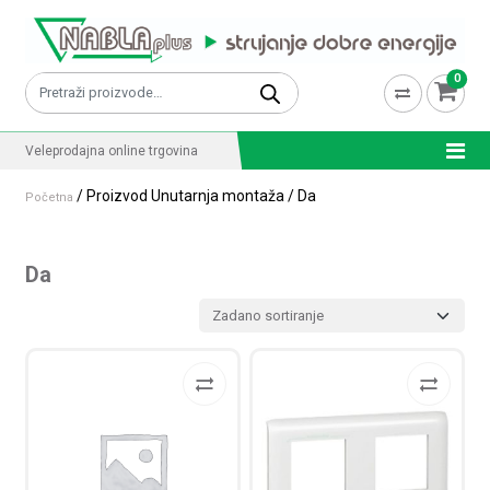
Skip to content
0
Pretraži:
Veleprodajna online trgovina
/ Proizvod Unutarnja montaža / Da
Početna
Da