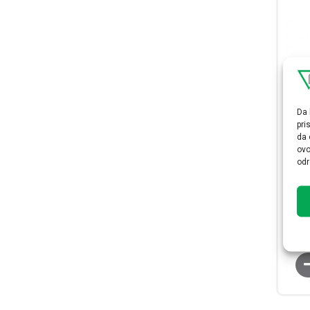
Da 
pri
da 
Det
ovo
odr