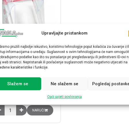
Upravljajte pristankom
bismo pružili najbolje iskustvo, koristimo tehnologije poput kolačića za čuvanje i/il
stup informacijama o uređaju. Suglasnost s ovim tehnologijama će nam omogućit
obrađujemo podatke kao što su ponašanje pri pregledavanju ili jedinstveni ID-ovi 
ektor pokreta, 140 stupnjeva,
j web stranici. Nepristanak ili povlačenje suglasnosti može negativno utjecati na
domet 8 m, IP41
eđene karakteristike i funkcije.
048945
28,93
€
Slažem se
Ne slažem se
Pogledaj postavk
Raspoloživost:
Opći uvjeti poslovanja
Detektor pokreta, 140 stupnjeva, domet 8 m, IP41 količina
NARUČI