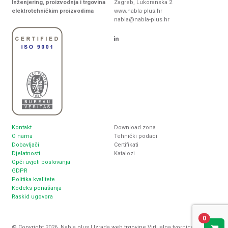
Inženjering, proizvodnja i trgovina
Zagreb, Lukoranska 2
elektrotehničkim proizvodima
www.nabla-plus.hr
nabla@nabla-plus.hr
Kontakt
Download zona
O nama
Tehnički podaci
Dobavljači
Certifikati
Djelatnosti
Katalozi
Opći uvjeti poslovanja
GDPR
Politika kvalitete
Kodeks ponašanja
Raskid ugovora
0
© Copyright 2026. Nabla plus |
Izrada web trgovine
Virtualna tvornica