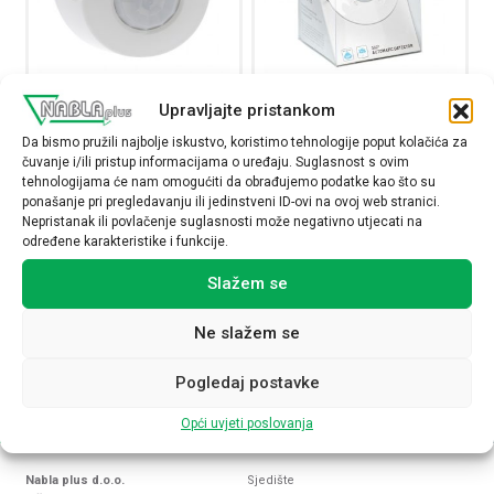
Detektor pokreta, nadžbukna
Detektor pokreta, podžbukna
Upravljajte pristankom
ugradnja na strop, 360
ugradnja na strop, 360
Da bismo pružili najbolje iskustvo, koristimo tehnologije poput kolačića za
stupnjeva, domet 8 m, IP21
stupnjeva, domet 8 m, IP41
čuvanje i/ili pristup informacijama o uređaju. Suglasnost s ovim
048948
048944
tehnologijama će nam omogućiti da obrađujemo podatke kao što su
ponašanje pri pregledavanju ili jedinstveni ID-ovi na ovoj web stranici.
28,42
€
26,81
€
Nepristanak ili povlačenje suglasnosti može negativno utjecati na
određene karakteristike i funkcije.
Raspoloživost:
Raspoloživost:
Slažem se
Detektor pokreta, nadžbukna ugradnja na strop, 360 stu
Detektor pokreta, podž
Ne slažem se
NARUČI
NARUČI
Pogledaj postavke
Opći uvjeti poslovanja
Nabla plus d.o.o.
Sjedište