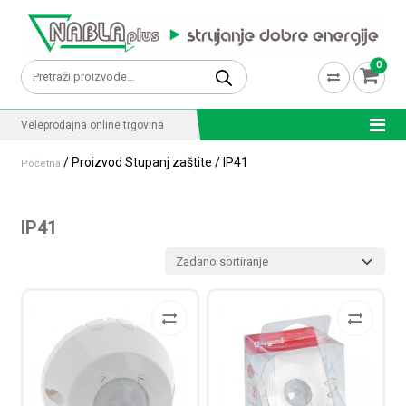
Skip to content
0
Pretraži:
Veleprodajna online trgovina
/ Proizvod Stupanj zaštite / IP41
Početna
IP41