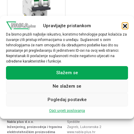
Upravljajte pristankom
Minijaturni automatski prekidač
Da bismo pružili najbolje iskustvo, koristimo tehnologije poput kolačića za
iC60 10kA,2P, 1A, C krivulja
čuvanje i/ili pristup informacijama o uređaju. Suglasnost s ovim
A9F74201
tehnologijama će nam omogućiti da obrađujemo podatke kao što su
24,40
€
ponašanje pri pregledavanju ili jedinstveni ID-ovi na ovoj web stranici.
Nepristanak ili povlačenje suglasnosti može negativno utjecati na
određene karakteristike i funkcije.
Raspoloživost:
Slažem se
Minijaturni automatski prekidač iC60 10kA,2P, 1A, C krivu
Ne slažem se
NARUČI
Pogledaj postavke
Opći uvjeti poslovanja
Nabla plus d.o.o.
Sjedište
Inženjering, proizvodnja i trgovina
Zagreb, Lukoranska 2
elektrotehničkim proizvodima
www.nabla-plus.hr