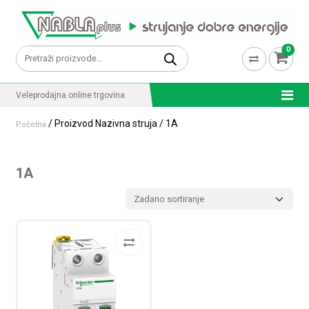
Skip to content
0
Pretraži:
Veleprodajna online trgovina
/ Proizvod Nazivna struja / 1A
Početna
1A