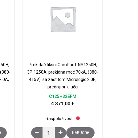
250H,
Prekidač fiksni ComPacT NS1250H,
 (380-
3P, 1250A, prekidna moć 70kA, (380-
2.0A,
415V), sa zaštitom Micrologic 2.0E,
prednji priključci
C125H32EFM
4.371,00
€
Raspoloživost:
415V), sa zaštitom Micrologic 2.0, prednji priključci količina
 NS1250H, 3P, 1250A, prekidna moć 70kA, (380-415V), sa zaštitom Microlo
Prekidač fiksni ComPacT NS1250H, 3P, 1250A, preki
NARUČI