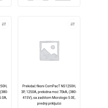
250H,
Prekidač fiksni ComPacT NS1250H,
 (380-
3P, 1250A, prekidna moć 70kA, (380-
5.0A,
415V), sa zaštitom Micrologic 5.0E,
prednji priključci