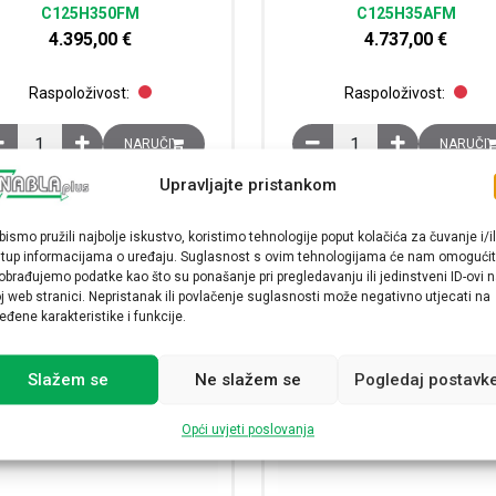
C125H350FM
C125H35AFM
4.395,00
€
4.737,00
€
Raspoloživost:
Raspoloživost:
Prekidač fiksni ComPacT NS1250H, 3P, 1250A, prekidna moć 70kA, (380-
Prekidač fiksni ComPacT
NARUČI
NARUČI
Upravljajte pristankom
bismo pružili najbolje iskustvo, koristimo tehnologije poput kolačića za čuvanje i/il
stup informacijama o uređaju. Suglasnost s ovim tehnologijama će nam omogućit
obrađujemo podatke kao što su ponašanje pri pregledavanju ili jedinstveni ID-ovi 
j web stranici. Nepristanak ili povlačenje suglasnosti može negativno utjecati na
eđene karakteristike i funkcije.
Slažem se
Ne slažem se
Pogledaj postavk
Opći uvjeti poslovanja