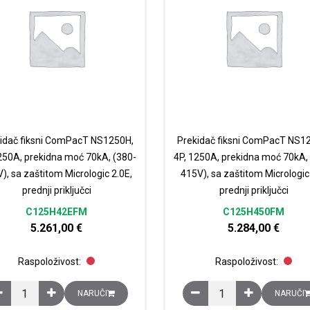
idač fiksni ComPacT NS1250H,
Prekidač fiksni ComPacT NS1
250A, prekidna moć 70kA, (380-
4P, 1250A, prekidna moć 70kA,
), sa zaštitom Micrologic 2.0E,
415V), sa zaštitom Micrologic 
prednji priključci
prednji priključci
C125H42EFM
C125H450FM
5.261,00
€
5.284,00
€
Raspoloživost:
Raspoloživost:
Prekidač fiksni ComPacT NS1250H, 4P, 1250A, prekidna moć 70kA, (380-
Prekidač fiksni ComPacT
NARUČI
NARUČI