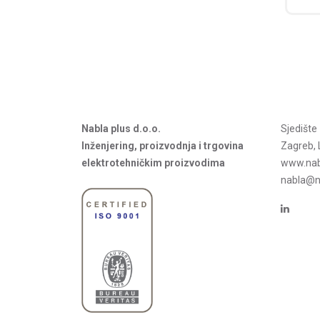
Nabla plus d.o.o.
Sjedišt
Inženjering, proizvodnja i trgovina
Zagreb, 
elektrotehničkim proizvodima
www.nab
nabla@na