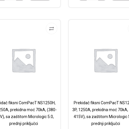
idač fiksni ComPacT NS1250H,
Prekidač fiksni ComPacT NS1
250A, prekidna moć 70kA, (380-
3P, 1250A, prekidna moć 70kA,
V), sa zaštitom Micrologic 5.0,
415V), sa zaštitom Micrologic 
prednji priključci
prednji priključci