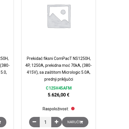
250H,
Prekidač fiksni ComPacT NS1250H,
 (380-
4P, 1250A, prekidna moć 70kA, (380-
5.0,
415V), sa zaštitom Micrologic 5.0A,
prednji priključci
C125H45AFM
5.626,00
€
Raspoloživost:
415V), sa zaštitom Micrologic 2.0E, prednji priključci količina
 NS1250H, 4P, 1250A, prekidna moć 70kA, (380-415V), sa zaštitom Microlo
Prekidač fiksni ComPacT NS1250H, 4P, 1250A, preki
NARUČI