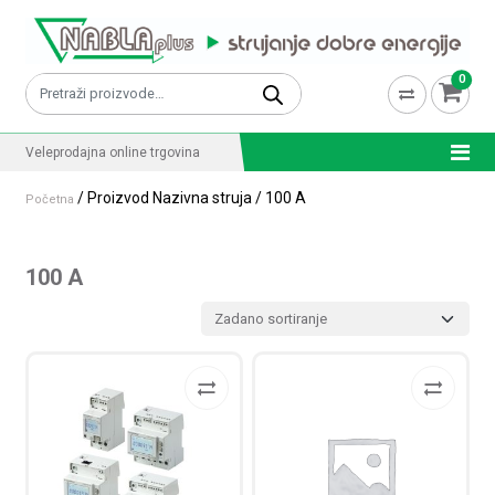
Skip to content
0
Pretraži:
Veleprodajna online trgovina
/ Proizvod Nazivna struja / 100 A
Početna
100 A