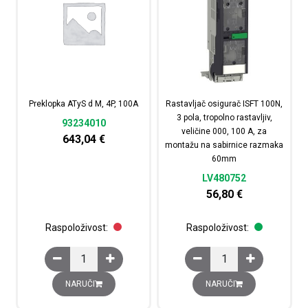
Preklopka ATyS d M, 4P, 100A
Rastavljač osigurač ISFT 100N,
3 pola, tropolno rastavljiv,
93234010
veličine 000, 100 A, za
643,04
€
montažu na sabirnice razmaka
60mm
LV480752
56,80
€
Raspoloživost:
Raspoloživost:
Preklopka ATyS d M, 4P, 100A količina
Rastavljač osigurač IS
NARUČI
NARUČI