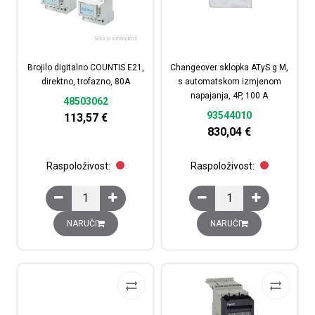
Brojilo digitalno COUNTIS E21,
Changeover sklopka ATyS g M,
direktno, trofazno, 80A
s automatskom izmjenom
napajanja, 4P, 100 A
48503062
93544010
113,57
€
830,04
€
Raspoloživost:
Raspoloživost:
Brojilo digitalno COUNTIS E21, direktno, trofazno, 80A k
Changeover sklopka AT
NARUČI
NARUČI