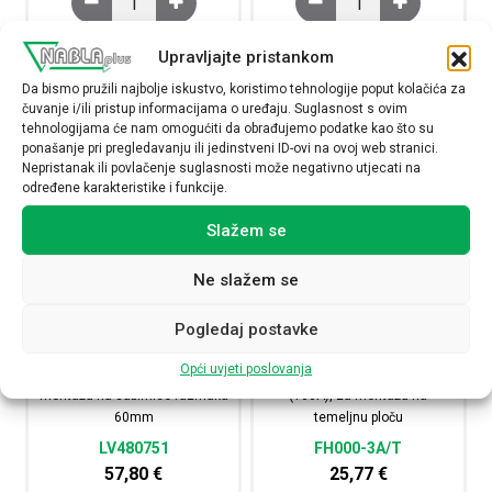
NARUČI
NARUČI
Upravljajte pristankom
Da bismo pružili najbolje iskustvo, koristimo tehnologije poput kolačića za
čuvanje i/ili pristup informacijama o uređaju. Suglasnost s ovim
tehnologijama će nam omogućiti da obrađujemo podatke kao što su
ponašanje pri pregledavanju ili jedinstveni ID-ovi na ovoj web stranici.
Nepristanak ili povlačenje suglasnosti može negativno utjecati na
određene karakteristike i funkcije.
Slažem se
Ne slažem se
Pogledaj postavke
Rastavljač-osigurač ISFT100N,
Rastavljač-osigurač, 3P,
Opći uvjeti poslovanja
3P, veličine 000, 100 A, za
tropolno rastavljiv, veličine 000
montažu na sabirnice razmaka
(100A), za montažu na
60mm
temeljnu ploču
LV480751
FH000-3A/T
57,80
€
25,77
€