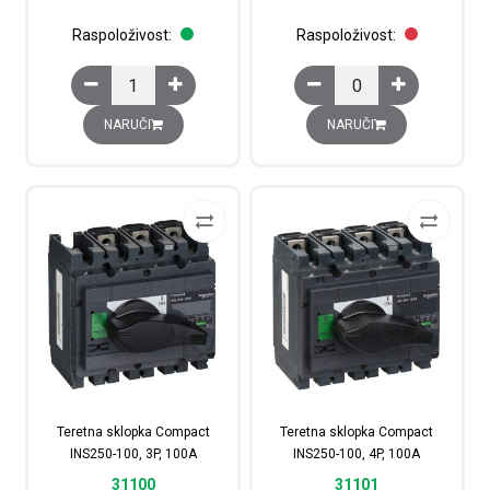
Raspoloživost:
Raspoloživost:
Rastavljač-osigurač ISFT100N, 3P, veličine 000, 100 A
Rastavljač-osigurač, 3P
NARUČI
NARUČI
Teretna sklopka Compact
Teretna sklopka Compact
INS250-100, 3P, 100A
INS250-100, 4P, 100A
31100
31101