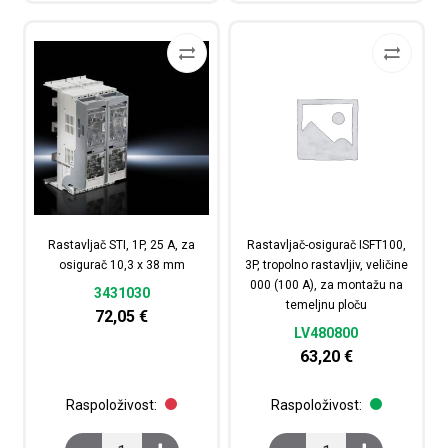
Rastavljač STI, 1P, 25 A, za
Rastavljač-osigurač ISFT100,
osigurač 10,3 x 38 mm
3P, tropolno rastavljiv, veličine
000 (100 A), za montažu na
3431030
temeljnu ploču
72,05
€
LV480800
63,20
€
Raspoloživost:
Raspoloživost:
Rastavljač STI, 1P, 25 A, za osigurač 10,3 x 38 mm količ
Rastavljač-osigurač ISF