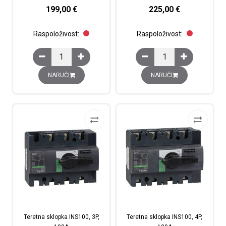
199,00
€
225,00
€
Raspoloživost:
Raspoloživost:
Teretna sklopka Compact INS250-100, 3P, 100A količin
Teretna sklopka Compa
NARUČI
NARUČI
Teretna sklopka INS100, 3P,
Teretna sklopka INS100, 4P,