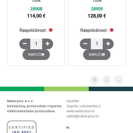
100A
100A
28908
28909
114,00
€
128,00
€
Raspoloživost:
Raspoloživost:
Teretna sklopka INS100, 3P, 100A količina
Teretna sklopka INS100
NARUČI
NARUČI
1
2
→
Nabla plus d.o.o.
Sjedište
Inženjering, proizvodnja i trgovina
Zagreb, Lukoranska 2
elektrotehničkim proizvodima
www.nabla-plus.hr
nabla@nabla-plus.hr