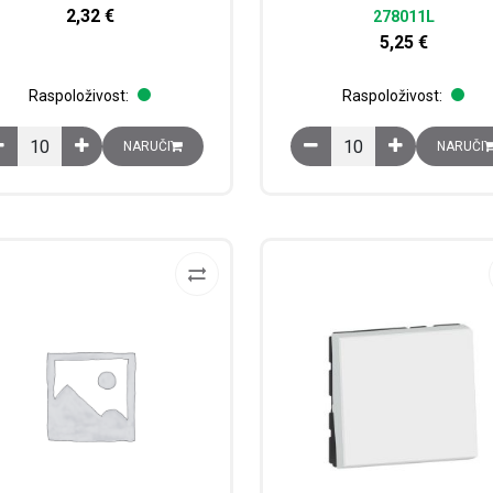
2,32
€
278011L
5,25
€
Raspoloživost:
Raspoloživost:
Poklopac slijepi, 2 modula, bijeli količina
Sklopka izmjenična, 10 
NARUČI
NARUČI