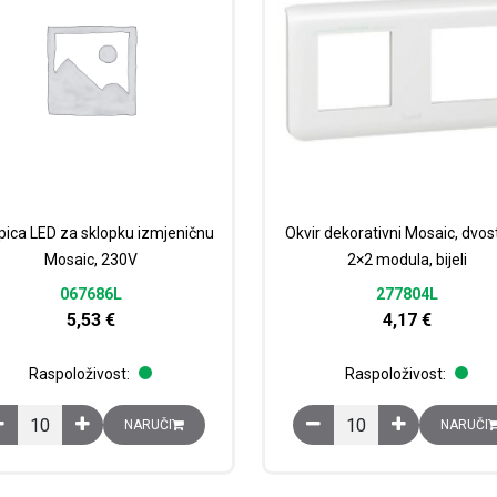
ica LED za sklopku izmjeničnu
Okvir dekorativni Mosaic, dvost
Mosaic, 230V
2×2 modula, bijeli
067686L
277804L
5,53
€
4,17
€
Raspoloživost:
Raspoloživost:
Lampica LED za sklopku izmjeničnu Mosaic, 230V količina
Okvir dekorativni Mosaic
NARUČI
NARUČI