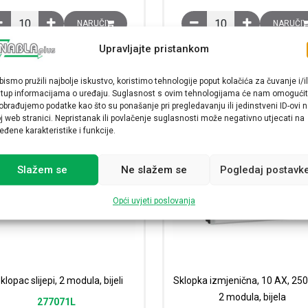
Okvir dekorativni Mosaic, jednostruki, 4 modula, bijeli količina
Okvir dekorativni Mosaic,
NARUČI
NARUČI
Upravljajte pristankom
bismo pružili najbolje iskustvo, koristimo tehnologije poput kolačića za čuvanje i/il
stup informacijama o uređaju. Suglasnost s ovim tehnologijama će nam omogućit
obrađujemo podatke kao što su ponašanje pri pregledavanju ili jedinstveni ID-ovi 
j web stranici. Nepristanak ili povlačenje suglasnosti može negativno utjecati na
eđene karakteristike i funkcije.
Slažem se
Ne slažem se
Pogledaj postavk
Opći uvjeti poslovanja
klopac slijepi, 2 modula, bijeli
Sklopka izmjenična, 10 AX, 25
2 modula, bijela
277071L