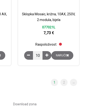
0 AX,
Sklopka Mosaic, križna, 10AX, 250V,
2 modula, bijela
077021L
7,73
€
Raspoloživost:
na, 10 AX, 250V, 1 modul, bijela količina
Sklopka Mosaic, križna, 10AX, 250V, 2 modula, bije
NARUČI
1
2
→
Download zona