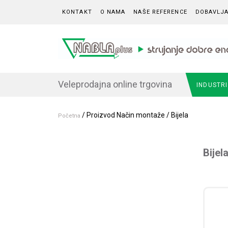
Skip to content
KONTAKT
O NAMA
NAŠE REFERENCE
DOBAVLJA
Veleprodajna online trgovina
INDUSTR
/ Proizvod Način montaže / Bijela
Početna
Bijel