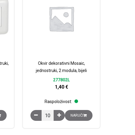
ruki,
Okvir dekorativni Mosaic,
jednostruki, 2 modula, bijeli
277802L
1,40
€
Raspoloživost:
, dvostruki, 2x2 modula, bijeli količina
Okvir dekorativni Mosaic, jednostruki, 2 modula, bij
NARUČI