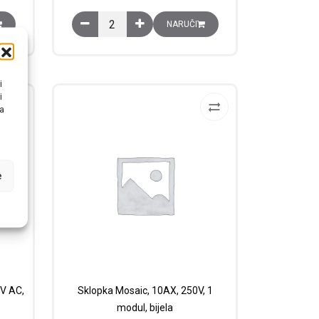
 jednostruki, 6 modula, bijeli količina
Okvir Mosaic, 8 horizontalnih modula, bijela količi
NARUČI
i
i
na
e
0V AC,
Sklopka Mosaic, 10AX, 250V, 1
modul, bijela