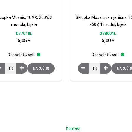
lopka Mosaic, 10AX, 250V, 2
Sklopka Mosaic, izmjenična, 1
modula, bijela
250V, 1 modul, bijela
077010L
278001L
5,05
€
5,00
€
Raspoloživost:
Raspoloživost:
Sklopka Mosaic, 10AX, 250V, 2 modula, bijela količina
Sklopka Mosaic, izmjenič
NARUČI
NARUČI
e
Kontakt