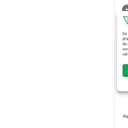
Da 
pri
da 
ovo
odr
Po