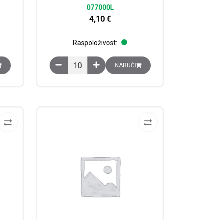
077000L
4,10
€
Raspoloživost:
AX, 250V AC, 2 modula, bijela količina
Sklopka Mosaic, 10AX, 250V, 1 modul, bijela količi
NARUČI