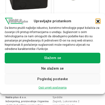
Upravljajte pristankom
Kutija s poklopcem za ugradnju
Ugradbeni kit za iskočne podne
u podove, metalna, 4 modula
ili stolne kutije, 4 modula
Da bismo pružili najbolje iskustvo, koristimo tehnologije poput kolačića za
čuvanje i/ili pristup informacijama o uređaju. Suglasnost s ovim
054001
054006
tehnologijama će nam omogućiti da obrađujemo podatke kao što su
6,78
€
11,98
€
ponašanje pri pregledavanju ili jedinstveni ID-ovi na ovoj web stranici.
Nepristanak ili povlačenje suglasnosti može negativno utjecati na
određene karakteristike i funkcije.
Raspoloživost:
Raspoloživost:
Slažem se
Kutija s poklopcem za ugradnju u podove, metalna, 4 mo
Ugradbeni kit za iskočn
Ne slažem se
NARUČI
NARUČI
Pogledaj postavke
Opći uvjeti poslovanja
Nabla plus d.o.o.
Sjedište
Inženjering, proizvodnja i trgovina
Zagreb, Lukoranska 2