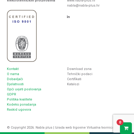
elektrotehničkim proizvodima
www.nabla-plus.hr
nabla@nabla-plus.hr
Kontakt
Download zona
O nama
Tehnički podaci
Dobavljači
Certifikati
Djelatnosti
Katalozi
Opći uvjeti poslovanja
GDPR
Politika kvalitete
Kodeks ponašanja
Raskid ugovora
0
© Copyright 2026. Nabla plus |
Izrada web trgovine
Virtualna tvornica