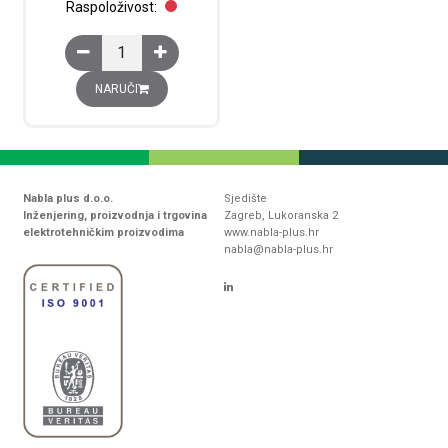
Raspoloživost:
Ormarić SPACIAL S3X 304L,od nehrđajućeg čelika,300
NARUČI
Nabla plus d.o.o.
Sjedište
Inženjering, proizvodnja i trgovina
Zagreb, Lukoranska 2
elektrotehničkim proizvodima
www.nabla-plus.hr
nabla@nabla-plus.hr