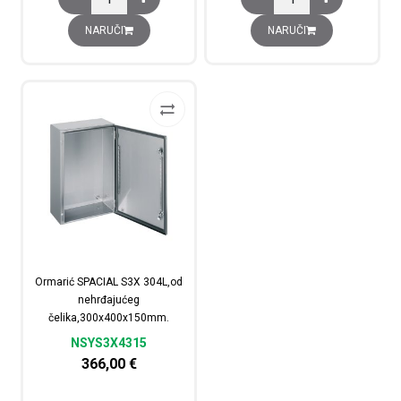
NARUČI
NARUČI
Ormarić SPACIAL S3X 304L,od
nehrđajućeg
čelika,300x400x150mm.
NSYS3X4315
366,00
€