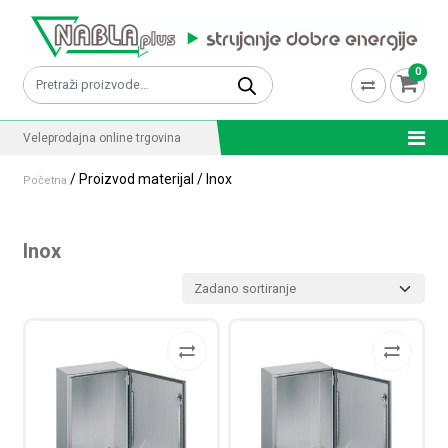
Skip to content
0
Pretraži:
Veleprodajna online trgovina
/ Proizvod materijal / Inox
Početna
Inox