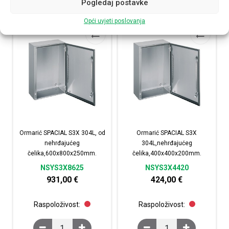
Pogledaj postavke
Opći uvjeti poslovanja
Ormarić SPACIAL S3X 304L, od
Ormarić SPACIAL S3X
nehrđajućeg
304L,nehrđajućeg
čelika,600x800x250mm.
čelika,400x400x200mm.
NSYS3X8625
NSYS3X4420
931,00
€
424,00
€
Raspoloživost:
Raspoloživost:
Ormarić SPACIAL S3X 304L, od nehrđajućeg čelika,60
Ormarić SPACIAL S3X 