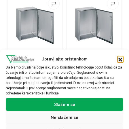
Upravljajte pristankom
Ormarić SPACIAL S3X 304L, od
Ormarić SPACIAL S3X 304L, od
nehrđajućeg
nehrđajućeg
Da bismo pružili najbolje iskustvo, koristimo tehnologije poput kolačića za
čelika,400x500x200mm.
čelika,400x600x200mm
čuvanje i/ili pristup informacijama o uređaju. Suglasnost s ovim
tehnologijama će nam omogućiti da obrađujemo podatke kao što su
NSYS3X5420
NSYS3X6420
ponašanje pri pregledavanju ili jedinstveni ID-ovi na ovoj web stranici.
492,00
€
551,00
€
Nepristanak ili povlačenje suglasnosti može negativno utjecati na
određene karakteristike i funkcije.
Raspoloživost:
Raspoloživost:
Slažem se
Ormarić SPACIAL S3X 304L, od nehrđajućeg čelika,40
Ormarić SPACIAL S3X 
Ne slažem se
NARUČI
NARUČI