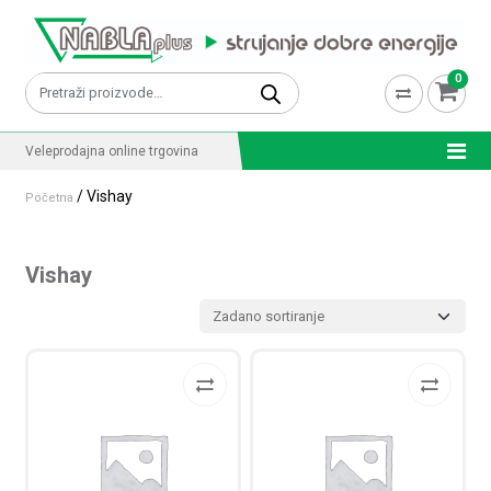
Skip to content
0
Pretraži:
Veleprodajna online trgovina
/ Vishay
Početna
Vishay