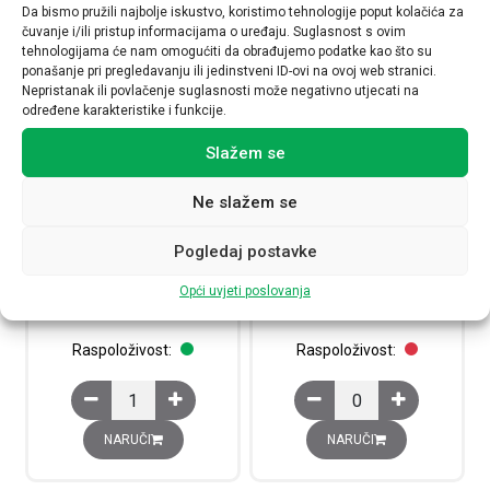
Da bismo pružili najbolje iskustvo, koristimo tehnologije poput kolačića za
čuvanje i/ili pristup informacijama o uređaju. Suglasnost s ovim
tehnologijama će nam omogućiti da obrađujemo podatke kao što su
ponašanje pri pregledavanju ili jedinstveni ID-ovi na ovoj web stranici.
Nepristanak ili povlačenje suglasnosti može negativno utjecati na
određene karakteristike i funkcije.
Slažem se
Ne slažem se
Kondenzator, trofazni 10 kVAr,
Kondenzator, trofazni 12,5
440V, opružni priključak IP20
kVAr, 400V
Pogledaj postavke
PHMKP440.3.10-S64
PHMKP400.3.12,5-A64
Opći uvjeti poslovanja
83,00
€
416,00
€
Raspoloživost:
Raspoloživost:
Kondenzator, trofazni 10 kVAr, 440V, opružni priključak 
Kondenzator, trofazni 
NARUČI
NARUČI