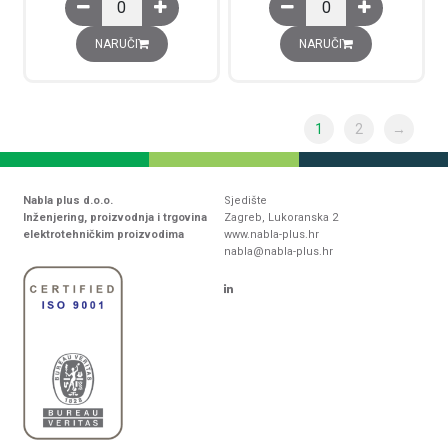
Kondenzator, trofazni 15 kVAr, 400V, IP20 količina
Kondenzator, trofazni 
NARUČI
NARUČI
1
2
→
Nabla plus d.o.o.
Sjedište
Inženjering, proizvodnja i trgovina
Zagreb, Lukoranska 2
elektrotehničkim proizvodima
www.nabla-plus.hr
nabla@nabla-plus.hr