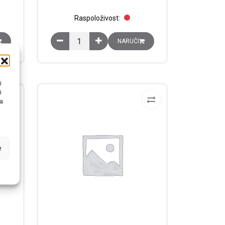
Raspoloživost:
ontažu Everlink veličine 3 količina
Adapter za samostalnu montažu TeSys D releai za
NARUČI
i
i
na
e