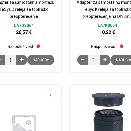
pter za samostalnu montažu
Adapter za samostalnu mon
TeSys D releja za toplinsko
TeSys K releja za toplinsk
preopterećenje
preopterećenje na DIN šin
LA7D3064
LA7K0064
26,57
€
10,22
€
Raspoloživost:
Raspoloživost:
Adapter za samostalnu montažu TeSys D releja za toplinsko preopter
Adapter za samostalnu 
NARUČI
NARUČI