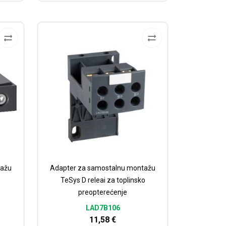
tažu
Adapter za samostalnu montažu
TeSys D releai za toplinsko
preopterećenje
LAD7B106
11,58
€