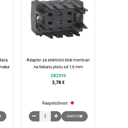
dača
Adapter za električni blok montiran
zmaka
na tiskanu ploču od 1,6 mm
ZBZ010
3,78
€
Raspoloživost:
e 60 mm količina
 prekidača NSX400-630A na sabirnice razmaka 60mm količina
Adapter za električni blok montiran na tiskanu pl
NARUČI