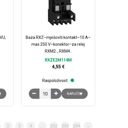
VU,
Baza RXZ–mješoviti kontakt–10 A–
max 250 V–konektor–za relej
RXM2.., RXM4..
RXZE2M114M
4,55
€
Raspoloživost:
em XVU, crna, 24 V AC/DC, IP65. količina
Baza RXZ–mješoviti kontakt–10 A–max 250 V–kone
NARUČI
2
3
4
…
292
293
294
→