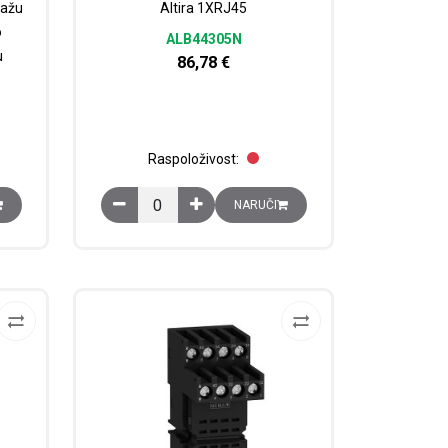
tažu
Altira 1XRJ45
o
ALB44305N
u
86,78
€
Raspoloživost:
ećenje količina
montažu TeSys K releja za toplinsko preopterećenje na DIN šinu količin
Altira 1XRJ45 količina
NARUČI