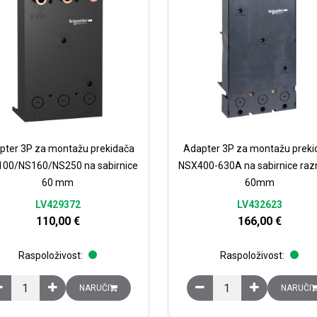
pter 3P za montažu prekidača
Adapter 3P za montažu preki
00/NS160/NS250 na sabirnice
NSX400-630A na sabirnice ra
60 mm
60mm
LV429372
LV432623
110,00
€
166,00
€
Raspoloživost:
Raspoloživost:
Adapter 3P za montažu prekidača NSX100/NS160/NS250 na sabirnic
Adapter 3P za montažu
NARUČI
NARUČI