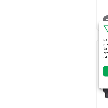
Da 
pri
da 
ovo
odr