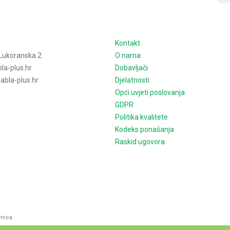
e
Kontakt
Lukoranska 2
O nama
la-plus.hr
Dobavljači
bla-plus.hr
Djelatnosti
Opći uvjeti poslovanja
GDPR
Politika kvalitete
Kodeks ponašanja
Raskid ugovora
rnica