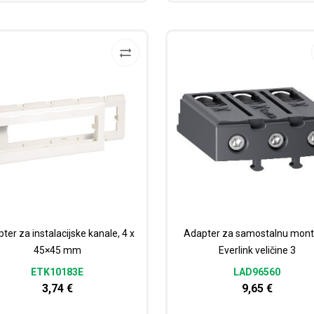
ter za instalacijske kanale, 4 x
Adapter za samostalnu mon
45×45 mm
Everlink veličine 3
ETK10183E
LAD96560
3,74
€
9,65
€