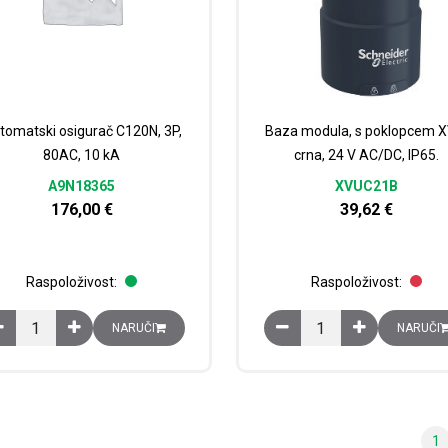
tomatski osigurač C120N, 3P,
Baza modula, s poklopcem X
80AC, 10 kA
crna, 24 V AC/DC, IP65.
A9N18365
XVUC21B
176,00
€
39,62
€
Raspoloživost:
Raspoloživost:
Automatski osigurač C120N, 3P, 80AC, 10 kA količina
Baza modula, s poklopc
NARUČI
NARUČI
1