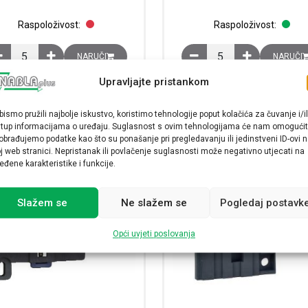
Raspoloživost:
Raspoloživost:
Adapter za instalacijske kanale, 4 x 45x45 mm količina
Adapter za samostalnu m
NARUČI
NARUČI
Upravljajte pristankom
bismo pružili najbolje iskustvo, koristimo tehnologije poput kolačića za čuvanje i/il
stup informacijama o uređaju. Suglasnost s ovim tehnologijama će nam omogućit
obrađujemo podatke kao što su ponašanje pri pregledavanju ili jedinstveni ID-ovi 
j web stranici. Nepristanak ili povlačenje suglasnosti može negativno utjecati na
eđene karakteristike i funkcije.
Slažem se
Ne slažem se
Pogledaj postavk
Opći uvjeti poslovanja