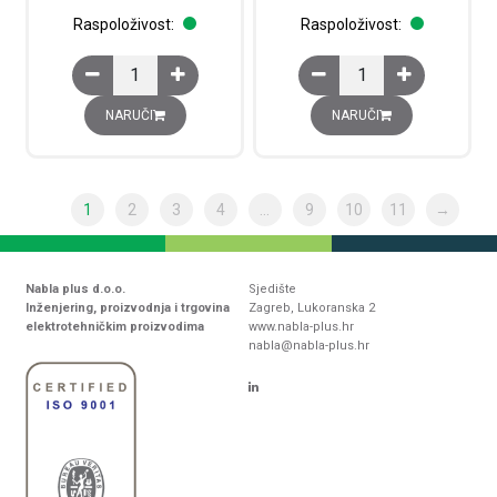
Raspoloživost:
Raspoloživost:
Glava krajnjeg prekidača s utisnim kotačićem količina
Glava krajnjeg prekidač
NARUČI
NARUČI
1
2
3
4
…
9
10
11
→
Nabla plus d.o.o.
Sjedište
Inženjering, proizvodnja i trgovina
Zagreb, Lukoranska 2
elektrotehničkim proizvodima
www.nabla-plus.hr
nabla@nabla-plus.hr