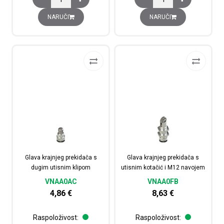
NARUČI
NARUČI
Glava krajnjeg prekidača s
Glava krajnjeg prekidača s
dugim utisnim klipom
utisnim kotačić i M12 navojem
VNAA0AC
VNAA0FB
4,86
€
8,63
€
Raspoloživost:
Raspoloživost: