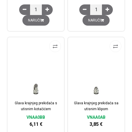
Glava krajnjeg prekidača s dugim utisnim klipom količin
Glava krajnjeg prekida
NARUČI
NARUČI
Glava krajnjeg prekidača s
Glava krajnjeg prekidača sa
utisnim kotačićem
utisnim klipom
VNAA0BB
VNAA0AB
6,11
€
3,85
€