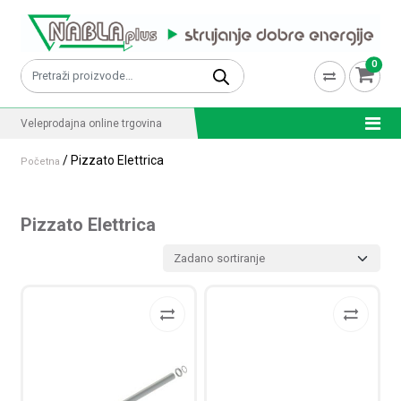
Skip to content
0
Pretraži:
Veleprodajna online trgovina
/ Pizzato Elettrica
Početna
Pizzato Elettrica