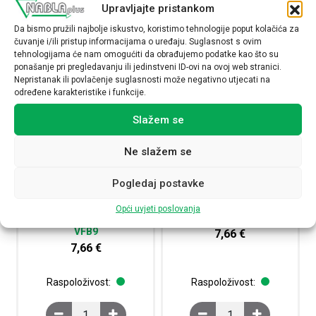
Upravljajte pristankom
Da bismo pružili najbolje iskustvo, koristimo tehnologije poput kolačića za
čuvanje i/ili pristup informacijama o uređaju. Suglasnost s ovim
tehnologijama će nam omogućiti da obrađujemo podatke kao što su
ponašanje pri pregledavanju ili jedinstveni ID-ovi na ovoj web stranici.
Nepristanak ili povlačenje suglasnosti može negativno utjecati na
određene karakteristike i funkcije.
Slažem se
Ne slažem se
Pogledaj postavke
Blok pomoćnih kontakata za
Blok pomoćnih kontakata za
krajnju sklopku, 2M, slow
krajnju sklopku, 2R, slow action
Opći uvjeti poslovanja
action
VFB10
VFB9
7,66
€
7,66
€
Raspoloživost:
Raspoloživost:
Blok pomoćnih kontakata za krajnju sklopku, 2M, slow ac
Blok pomoćnih kontakat