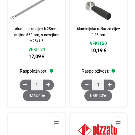
Aluminijska cijev fi:25mm,
Aluminijska ručka za cijev
duljine 660mm, s navojima
fi:25mm
M25x1,5
VFKIT50
VFKIT31
10,19
€
17,09
€
Raspoloživost:
Raspoloživost:
Aluminijska cijev fi:25mm, duljine 660mm, s navojima M
Aluminijska ručka za c
NARUČI
NARUČI