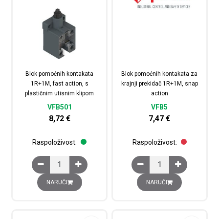
Blok pomoćnih kontakata
Blok pomoćnih kontakata za
1R+1M, fast action, s
krajnji prekidač 1R+1M, snap
plastičnim utisnim klipom
action
VFB501
VFB5
8,72
€
7,47
€
Raspoloživost:
Raspoloživost:
Blok pomoćnih kontakata 1R+1M, fast action, s plastičn
Blok pomoćnih kontakat
NARUČI
NARUČI