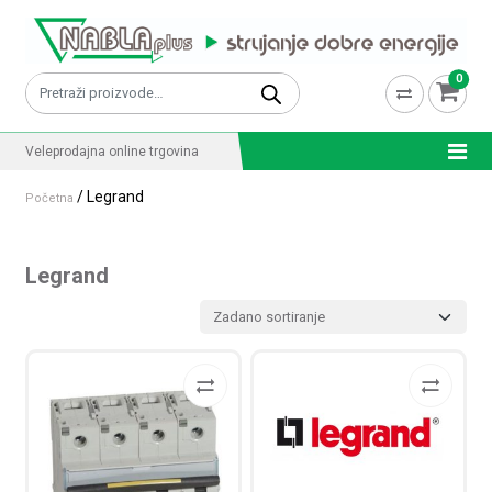
Skip to content
0
Pretraži:
Veleprodajna online trgovina
/ Legrand
Početna
Legrand