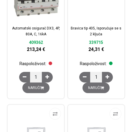
Automatski osigurač DX3, 4P,
Bravica tip 405, Isporučuje se s
80A, C, 16kA
2 ključa
409362
339715
213,24
€
24,31
€
Raspoloživost:
Raspoloživost:
Automatski osigurač DX3, 4P, 80A, C, 16kA količina
Bravica tip 405, Isporuč
NARUČI
NARUČI