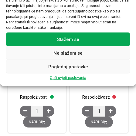
Da bismo pružili najbolje iskustvo, koristimo tehnologije poput kolačića za
čuvanje i/ili pristup informacijama o uređaju. Suglasnost s ovim
tehnologijama će nam omogućiti da obrađujemo podatke kao što su
ponašanje pri pregledavanju ili jedinstveni ID-ovi na ovoj web stranici.
Nepristanak ili povlačenje suglasnosti može negativno utjecati na
određene karakteristike i funkcije.
Slažem se
Ne slažem se
Clasia Dropbox kućište IP40, 4
Clasia nadžbukna kutija s
Pogledaj postavke
modua
poklopcem IP55, 1 modul
27404
27501
Opći uvjeti poslovanja
6,26
€
5,01
€
Raspoloživost:
Raspoloživost:
Clasia Dropbox kućište IP40, 4 modua količina
Clasia nadžbukna kutij
NARUČI
NARUČI