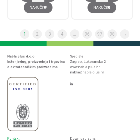
NARUČI
NARUČI
1
2
3
4
…
96
97
98
→
Nabla plus d.o.o.
Sjedište
Inženjering, proizvodnja i trgovina
Zagreb, Lukoranska 2
elektrotehničkim proizvodima
www.nabla-plus.hr
nabla@nabla-plus.hr
Kontakt
Download zona