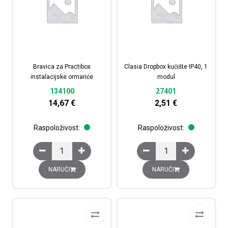
Bravica za Practibox
Clasia Dropbox kućište IP40, 1
instalacijske ormariće
modul
134100
27401
14,67
€
2,51
€
Raspoloživost:
Raspoloživost:
Bravica za Practibox instalacijske ormariće količina
Clasia Dropbox kućište
NARUČI
NARUČI