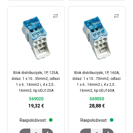
Blok distribucijski, 1P, 125A,
Blok distribucijski, 1P, 160A,
dolaz: 1 x 10…35mm2, odlazi:
dolaz: 1 x 10…70mm2, odlazi:
1 x 6…16mm2 i, 4 x 2,5…
1 x 6…16mm2 i, 4 x 2,5…
16mm2, tip UDJ125A
16mm2, tip UDJ160A
569020
569030
19,32
€
28,88
€
Raspoloživost:
Raspoloživost:
Blok distribucijski, 1P, 125A, dolaz: 1 x 10...35mm2, od
Blok distribucijski, 1P