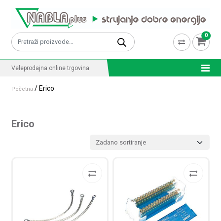
Skip to content
0
Pretraži:
Veleprodajna online trgovina
/ Erico
Početna
Erico