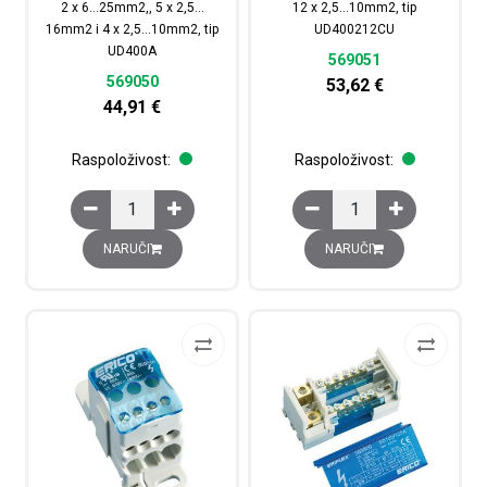
2 x 6…25mm2,, 5 x 2,5…
12 x 2,5…10mm2, tip
16mm2 i 4 x 2,5…10mm2, tip
UD400212CU
UD400A
569051
569050
53,62
€
44,91
€
Raspoloživost:
Raspoloživost:
Blok distribucijski, 1P, 400A, dolaz: 1 x 95...185mm2, o
Blok distribucijski, 1
NARUČI
NARUČI