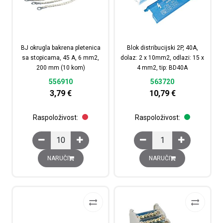
BJ okrugla bakrena pletenica
Blok distribucijski 2P, 40A,
sa stopicama, 45 A, 6 mm2,
dolaz: 2 x 10mm2, odlazi: 15 x
200 mm (10 kom)
4 mm2, tip: BD40A
556910
563720
3,79
€
10,79
€
Raspoloživost:
Raspoloživost:
BJ okrugla bakrena pletenica sa stopicama, 45 A, 6 m
Blok distribucijski 2P,
NARUČI
NARUČI