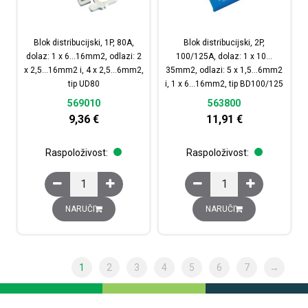
Blok distribucijski, 1P, 80A,
Blok distribucijski, 2P,
dolaz: 1 x 6…16mm2, odlazi: 2
100/125A, dolaz: 1 x 10…
x 2,5…16mm2 i, 4 x 2,5…6mm2,
35mm2, odlazi: 5 x 1,5…6mm2
tip UD80
i, 1 x 6…16mm2, tip BD100/125
569010
563800
9,36
€
11,91
€
Raspoloživost:
Raspoloživost:
Blok distribucijski, 1P, 80A, dolaz: 1 x 6...16mm2, odlazi:
Blok distribucijski, 2P
NARUČI
NARUČI
1
2
3
4
5
6
7
→