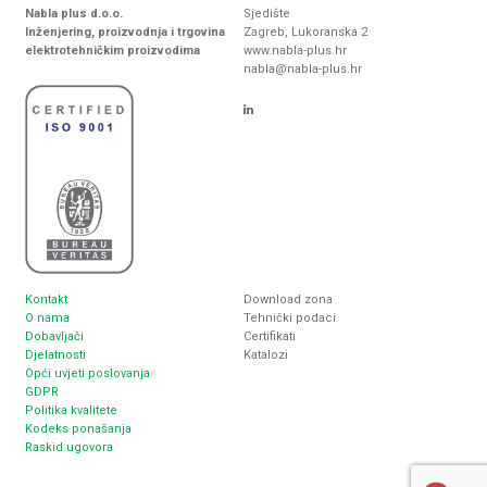
Nabla plus d.o.o.
Sjedište
Inženjering, proizvodnja i trgovina
Zagreb, Lukoranska 2
elektrotehničkim proizvodima
www.nabla-plus.hr
nabla@nabla-plus.hr
Kontakt
Download zona
O nama
Tehnički podaci
Dobavljači
Certifikati
Djelatnosti
Katalozi
Opći uvjeti poslovanja
GDPR
Politika kvalitete
Kodeks ponašanja
Raskid ugovora