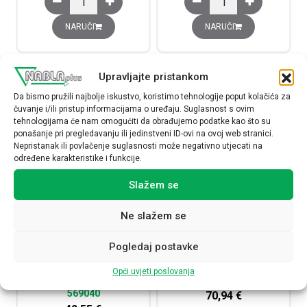
NARUČI
NARUČI
Upravljajte pristankom
Da bismo pružili najbolje iskustvo, koristimo tehnologije poput kolačića za
čuvanje i/ili pristup informacijama o uređaju. Suglasnost s ovim
tehnologijama će nam omogućiti da obrađujemo podatke kao što su
ponašanje pri pregledavanju ili jedinstveni ID-ovi na ovoj web stranici.
Nepristanak ili povlačenje suglasnosti može negativno utjecati na
određene karakteristike i funkcije.
Slažem se
Ne slažem se
Blok distribucijski, 1P, 250A,
Blok distribucijski, 1P, 400A,
dolaz: 1 x 35…120mm2, odlazi:
dolaz: 1 x 95…185mm2, odlazi:
Pogledaj postavke
2 x 6…25mm2,, 4 x 2,5…
12 x 2,5…10mm2, tip
10mm2 i 5 x 2,5…16mm2, tip
UD400112CU
Opći uvjeti poslovanja
UD250A
569052
569040
70,94
€