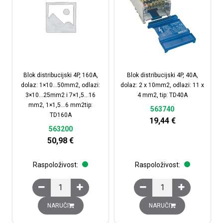
Blok distribucijski 4P, 160A,
Blok distribucijski 4P, 40A,
dolaz: 1×10…50mm2, odlazi:
dolaz: 2 x 10mm2, odlazi: 11 x
3×10…25mm2 i 7×1,5…16
4 mm2, tip: TD40A
mm2, 1×1,5…6 mm2tip:
563740
TD160A
19,44
€
563200
50,98
€
Raspoloživost:
Raspoloživost:
Blok distribucijski 4P, 160A, dolaz: 1×10...50mm2, odla
Blok distribucijski 4P,
NARUČI
NARUČI