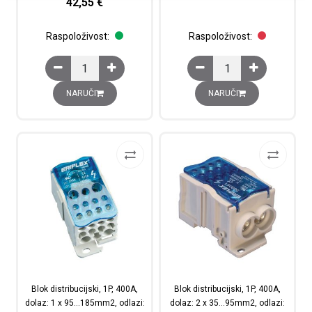
42,55
€
Raspoloživost:
Raspoloživost:
Blok distribucijski, 1P, 250A, dolaz: 1 x 35...120mm2, o
Blok distribucijski, 1
NARUČI
NARUČI
Blok distribucijski, 1P, 400A,
Blok distribucijski, 1P, 400A,
dolaz: 1 x 95…185mm2, odlazi:
dolaz: 2 x 35…95mm2, odlazi: