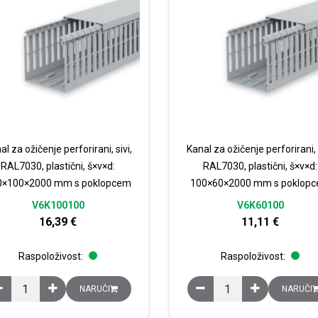
al za ožičenje perforirani, sivi,
Kanal za ožičenje perforirani, s
RAL7030, plastični, š×v×d:
RAL7030, plastični, š×v×d:
0×100×2000 mm s poklopcem
100×60×2000 mm s poklop
V6K100100
V6K60100
16,39
€
11,11
€
Raspoloživost:
Raspoloživost:
Kanal za ožičenje perforirani, sivi, RAL7030, plastični, š×v×d: 100×
Kanal za ožičenje perfo
NARUČI
NARUČI