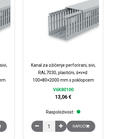
ivi,
Kanal za ožičenje perforirani, sivi,
RAL7030, plastični, š×v×d:
cem
100×80×2000 mm s poklopcem
V6K80100
13,06
€
Raspoloživost:
100×2000 mm s poklopcem količina
rirani, sivi, RAL7030, plastični, š×v×d: 100×60×2000 mm s poklopcem kol
Kanal za ožičenje perforirani, sivi, RAL7030, pla
NARUČI