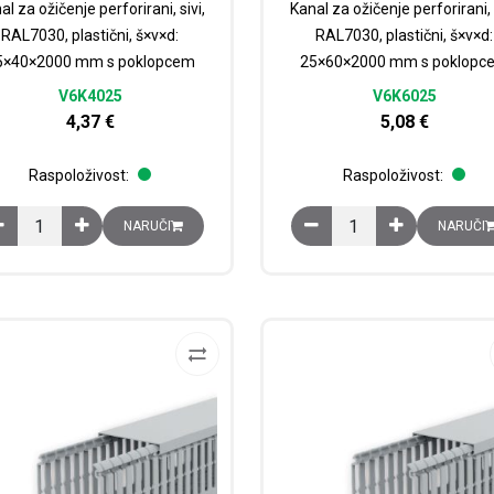
al za ožičenje perforirani, sivi,
Kanal za ožičenje perforirani, s
RAL7030, plastični, š×v×d:
RAL7030, plastični, š×v×d:
5×40×2000 mm s poklopcem
25×60×2000 mm s poklopc
V6K4025
V6K6025
4,37
€
5,08
€
Raspoloživost:
Raspoloživost:
Kanal za ožičenje perforirani, sivi, RAL7030, plastični, š×v×d: 25×40
Kanal za ožičenje perfo
NARUČI
NARUČI