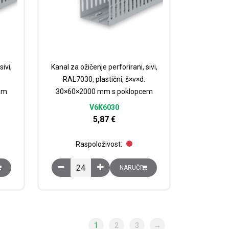
ivi,
Kanal za ožičenje perforirani, sivi,
RAL7030, plastični, š×v×d:
em
30×60×2000 mm s poklopcem
V6K6030
5,87
€
Raspoloživost:
00×2000 mm s poklopcem količina
rirani, sivi, RAL7030, plastični, š×v×d: 30×40×2000 mm s poklopcem količ
Kanal za ožičenje perforirani, sivi, RAL7030, pla
NARUČI
1
2
3
→