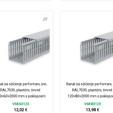
al za ožičenje perforirani, sivi,
Kanal za ožičenje perforirani, s
RAL7030, plastični, š×v×d:
RAL7030, plastični, š×v×d:
0×60×2000 mm s poklopcem
120×80×2000 mm s poklop
V6K60120
V6K80120
12,02
€
13,98
€