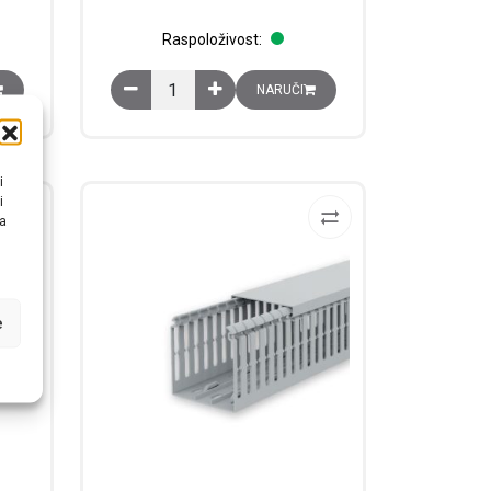
Raspoloživost:
60×2000 mm s poklopcem količina
rirani, sivi, RAL7030, plastični, š×v×d: 120×80×2000 mm s poklopcem kol
Kanal za ožičenje perforirani, sivi, RAL7030, pla
NARUČI
i
i
na
e