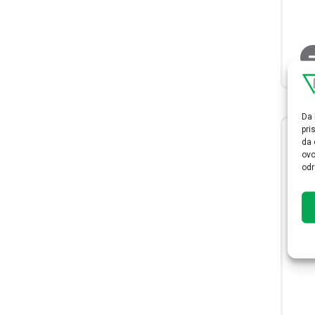
Da 
pri
da 
ovo
odr