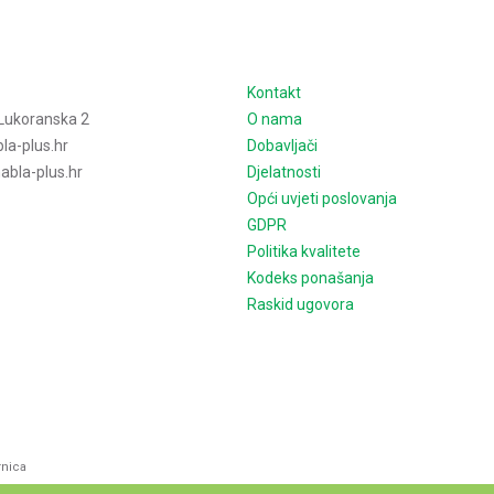
e
Kontakt
Lukoranska 2
O nama
la-plus.hr
Dobavljači
bla-plus.hr
Djelatnosti
Opći uvjeti poslovanja
GDPR
Politika kvalitete
Kodeks ponašanja
Raskid ugovora
rnica