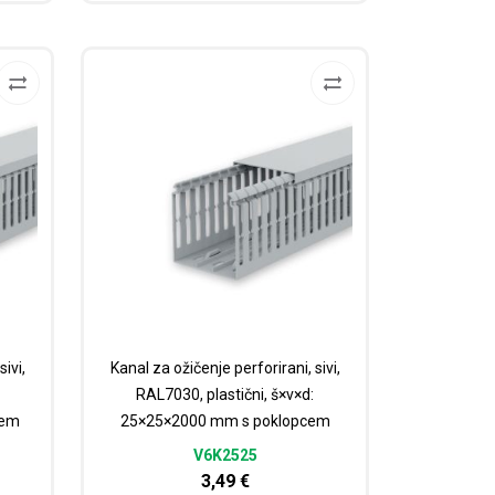
ivi,
Kanal za ožičenje perforirani, sivi,
RAL7030, plastični, š×v×d:
cem
25×25×2000 mm s poklopcem
V6K2525
3,49
€