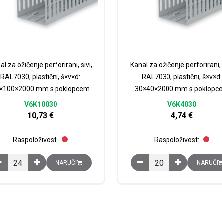
al za ožičenje perforirani, sivi,
Kanal za ožičenje perforirani, s
RAL7030, plastični, š×v×d:
RAL7030, plastični, š×v×d:
×100×2000 mm s poklopcem
30×40×2000 mm s poklopc
V6K10030
V6K4030
10,73
€
4,74
€
Raspoloživost:
Raspoloživost:
Kanal za ožičenje perforirani, sivi, RAL7030, plastični, š×v×d: 30×1
Kanal za ožičenje perfo
NARUČI
NARUČI