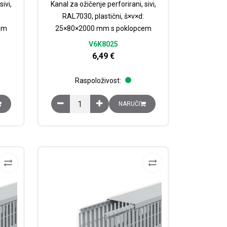
ivi,
Kanal za ožičenje perforirani, sivi,
RAL7030, plastični, š×v×d:
em
25×80×2000 mm s poklopcem
V6K8025
6,49
€
Raspoloživost:
×2000 mm s poklopcem količina
rirani, sivi, RAL7030, plastični, š×v×d: 25×60×2000 mm s poklopcem količ
Kanal za ožičenje perforirani, sivi, RAL7030, pla
NARUČI