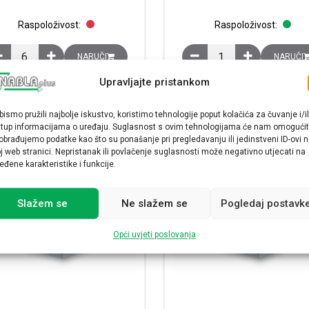
Raspoloživost:
Raspoloživost:
Kanal za ožičenje perforirani, sivi, RAL7030, plastični, š×v×d: 120×
Kanal za ožičenje perfo
NARUČI
NARUČI
Upravljajte pristankom
bismo pružili najbolje iskustvo, koristimo tehnologije poput kolačića za čuvanje i/il
stup informacijama o uređaju. Suglasnost s ovim tehnologijama će nam omogućit
obrađujemo podatke kao što su ponašanje pri pregledavanju ili jedinstveni ID-ovi 
j web stranici. Nepristanak ili povlačenje suglasnosti može negativno utjecati na
eđene karakteristike i funkcije.
Slažem se
Ne slažem se
Pogledaj postavk
Opći uvjeti poslovanja