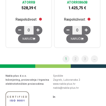
ATORRB
ATORR0860B
528,39
€
1.425,75
€
Raspoloživost:
Raspoloživost:
Izlazna rešetka s filterom za ventilator, IP54, 250x250
Izlazna rešetka s filt
NARUČI
NARUČI
1
2
3
→
Nabla plus d.o.o.
Sjedište
Inženjering, proizvodnja i trgovina
Zagreb, Lukoranska 2
elektrotehničkim proizvodima
www.nabla-plus.hr
nabla@nabla-plus.hr