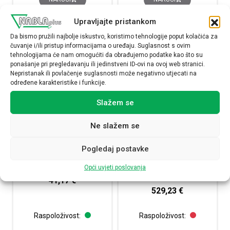
Upravljajte pristankom
Da bismo pružili najbolje iskustvo, koristimo tehnologije poput kolačića za
čuvanje i/ili pristup informacijama o uređaju. Suglasnost s ovim
tehnologijama će nam omogućiti da obrađujemo podatke kao što su
ponašanje pri pregledavanju ili jedinstveni ID-ovi na ovoj web stranici.
Nepristanak ili povlačenje suglasnosti može negativno utjecati na
određene karakteristike i funkcije.
Slažem se
Ne slažem se
Grijač PTC, 50 W, 110-250V
Grijač 150W, 110-250 VAC DC,
Pogledaj postavke
AC/DC
IP20, conformity: CE – UL,
konekcija: 2 vijka
Opći uvjeti poslovanja
HT50
HT150
41,17
€
529,23
€
Raspoloživost:
Raspoloživost: