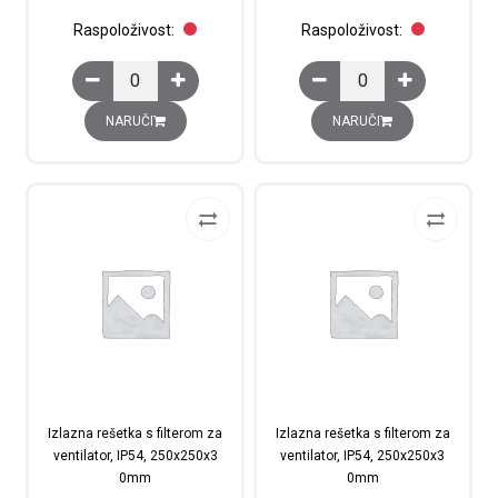
Raspoloživost:
Raspoloživost:
Higrostat mehanički 1CO kontakt, 10..90 posto, 230V AC
Izlazna rešetka s filt
NARUČI
NARUČI
Izlazna rešetka s filterom za
Izlazna rešetka s filterom za
ventilator, IP54, 250x250x3
ventilator, IP54, 250x250x3
0mm
0mm