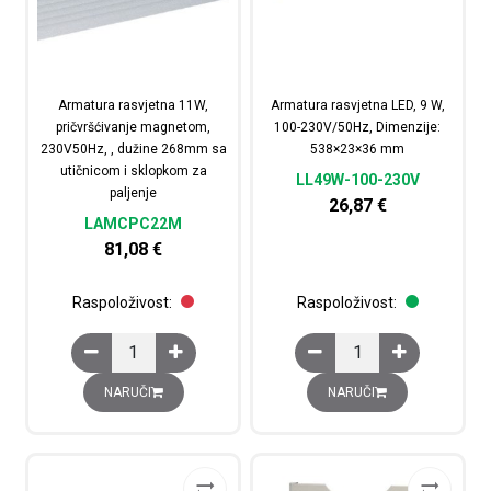
Armatura rasvjetna 11W,
Armatura rasvjetna LED, 9 W,
pričvršćivanje magnetom,
100-230V/50Hz, Dimenzije:
230V50Hz, , dužine 268mm sa
538×23×36 mm
utičnicom i sklopkom za
LL49W-100-230V
paljenje
26,87
€
LAMCPC22M
81,08
€
Raspoloživost:
Raspoloživost:
Armatura rasvjetna 11W, pričvršćivanje magnetom, 230V
Armatura rasvjetna LE
NARUČI
NARUČI