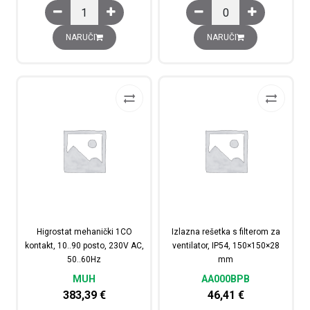
Grijač PTC, 50 W, 110-250V AC/DC količina
Grijač 150W, 110-250 VA
NARUČI
NARUČI
Higrostat mehanički 1CO
Izlazna rešetka s filterom za
kontakt, 10..90 posto, 230V AC,
ventilator, IP54, 150×150×28
50..60Hz
mm
MUH
AA000BPB
383,39
€
46,41
€