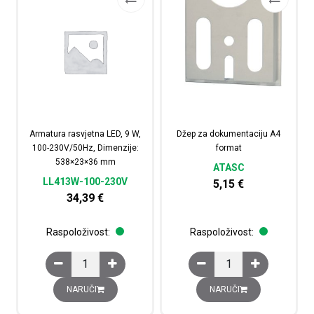
Armatura rasvjetna LED, 9 W,
Džep za dokumentaciju A4
100-230V/50Hz, Dimenzije:
format
538×23×36 mm
ATASC
LL413W-100-230V
5,15
€
34,39
€
Raspoloživost:
Raspoloživost:
Armatura rasvjetna LED, 9 W, 100-230V/50Hz, Dimenzi
Džep za dokumentaciju
NARUČI
NARUČI