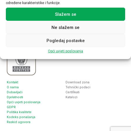
određene karakteristike i funkcije.
Nabla plus d.o.o.
Sjedište
Inženjering, proizvodnja i trgovina
Zagreb, Lukoranska 2
Slažem se
elektrotehničkim proizvodima
www.nabla-plus.hr
nabla@nabla-plus.hr
Ne slažem se
Pogledaj postavke
Opći uvjeti poslovanja
Kontakt
Download zona
O nama
Tehnički podaci
Dobavljači
Certifikati
Djelatnosti
Katalozi
Opći uvjeti poslovanja
GDPR
Politika kvalitete
Kodeks ponašanja
Raskid ugovora