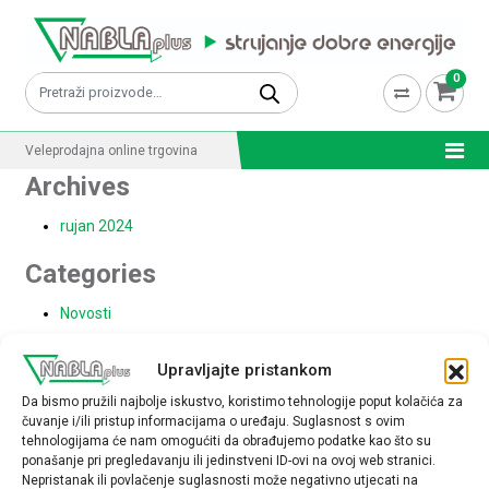
Skip to content
0
Pretraži:
Veleprodajna online trgovina
Archives
rujan 2024
Categories
Novosti
Upravljajte pristankom
Lista želja
Da bismo pružili najbolje iskustvo, koristimo tehnologije poput kolačića za
čuvanje i/ili pristup informacijama o uređaju. Suglasnost s ovim
[customer_wishlist_content]
tehnologijama će nam omogućiti da obrađujemo podatke kao što su
ponašanje pri pregledavanju ili jedinstveni ID-ovi na ovoj web stranici.
Nepristanak ili povlačenje suglasnosti može negativno utjecati na