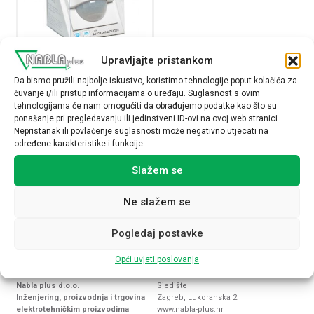
Upravljajte pristankom
Detektor pokreta, 140
Da bismo pružili najbolje iskustvo, koristimo tehnologije poput kolačića za
stupnjeva, domet 8 m, IP41
čuvanje i/ili pristup informacijama o uređaju. Suglasnost s ovim
048945
tehnologijama će nam omogućiti da obrađujemo podatke kao što su
28,93
€
ponašanje pri pregledavanju ili jedinstveni ID-ovi na ovoj web stranici.
Nepristanak ili povlačenje suglasnosti može negativno utjecati na
određene karakteristike i funkcije.
Raspoloživost:
Slažem se
Detektor pokreta, 140 stupnjeva, domet 8 m, IP41 količ
Ne slažem se
NARUČI
Pogledaj postavke
Opći uvjeti poslovanja
Nabla plus d.o.o.
Sjedište
Inženjering, proizvodnja i trgovina
Zagreb, Lukoranska 2
elektrotehničkim proizvodima
www.nabla-plus.hr