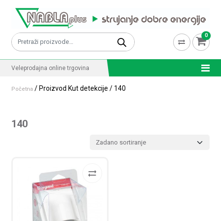
Skip to content
0
Pretraži:
Veleprodajna online trgovina
/ Proizvod Kut detekcije / 140
Početna
140