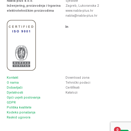
Nabla plus d.o.o.
Sjedište
Inženjering, proizvodnja i trgovina
Zagreb, Lukoranska 2
elektrotehničkim proizvodima
www.nabla-plus.hr
nabla@nabla-plus.hr
Kontakt
Download zona
O nama
Tehnički podaci
Dobavljači
Certifikati
Djelatnosti
Katalozi
Opći uvjeti poslovanja
GDPR
Politika kvalitete
Kodeks ponašanja
Raskid ugovora
0