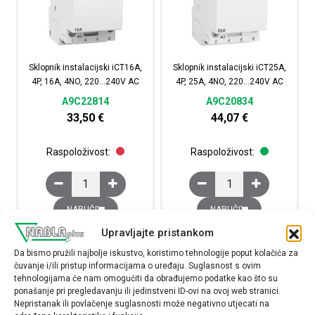
Sklopnik instalacijski iCT16A,
Sklopnik instalacijski iCT25A,
4P, 16A, 4NO, 220…240V AC
4P, 25A, 4NO, 220…240V AC
A9C22814
A9C20834
33,50
€
44,07
€
Raspoloživost:
Raspoloživost:
Sklopnik instalacijski iCT16A, 4P, 16A, 4NO, 220...240V A
Sklopnik instalacijski 
NARUČI
NARUČI
Upravljajte pristankom
Da bismo pružili najbolje iskustvo, koristimo tehnologije poput kolačića za
čuvanje i/ili pristup informacijama o uređaju. Suglasnost s ovim
tehnologijama će nam omogućiti da obrađujemo podatke kao što su
ponašanje pri pregledavanju ili jedinstveni ID-ovi na ovoj web stranici.
Nepristanak ili povlačenje suglasnosti može negativno utjecati na