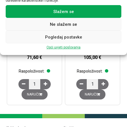
određene karakteristike i funkcije.
Slažem se
Ne slažem se
Pogledaj postavke
Sklopnik instalacijski iCT40A,
Sklopnik instalacijski iCT63A,
4P, 40A, 4NO, 220…240V AC
4P, 63A, 4NO, 220…240V AC
Opći uvjeti poslovanja
A9C20844
A9C20864
71,60
€
105,00
€
Raspoloživost:
Raspoloživost:
Sklopnik instalacijski iCT40A, 4P, 40A, 4NO, 220...240V A
Sklopnik instalacijski 
NARUČI
NARUČI