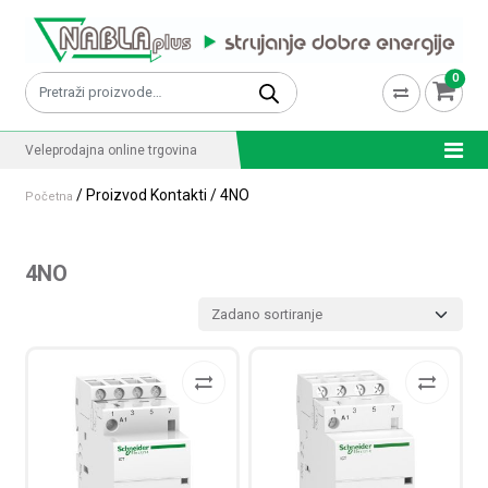
Skip to content
0
Pretraži:
Veleprodajna online trgovina
/ Proizvod Kontakti / 4NO
Početna
4NO