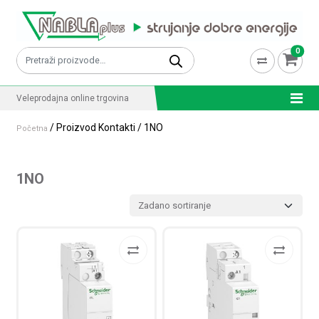
Skip to content
0
Pretraži:
Veleprodajna online trgovina
/ Proizvod Kontakti / 1NO
Početna
1NO