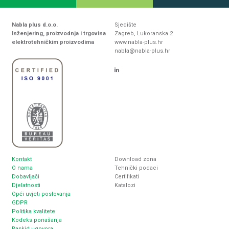
Nabla plus d.o.o.
Sjedište
Inženjering, proizvodnja i trgovina
Zagreb, Lukoranska 2
elektrotehničkim proizvodima
www.nabla-plus.hr
nabla@nabla-plus.hr
Kontakt
Download zona
O nama
Tehnički podaci
Dobavljači
Certifikati
Djelatnosti
Katalozi
Opći uvjeti poslovanja
GDPR
Politika kvalitete
Kodeks ponašanja
Raskid ugovora