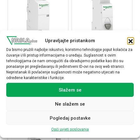
Upravljajte pristankom
Sklopnik instalacijski iCT25A,
Tipkalo Acti9 iPB, 1NO kontakt,
Da bismo pružili najbolje iskustvo, koristimo tehnologije poput kolačića za
1P, 25A, 1NO, 230…240V AC
sivo, montaža na DIN šinu
čuvanje i/ili pristup informacijama o uređaju. Suglasnost s ovim
tehnologijama će nam omogućiti da obrađujemo podatke kao što su
A9C20731
A9E18032
ponašanje pri pregledavanju ili jedinstveni ID-ovi na ovoj web stranici.
24,92
€
9,27
€
Nepristanak ili povlačenje suglasnosti može negativno utjecati na
određene karakteristike i funkcije.
Raspoloživost:
Raspoloživost:
Slažem se
Sklopnik instalacijski iCT25A, 1P, 25A, 1NO, 230...240V A
Tipkalo Acti9 iPB, 1NO 
Ne slažem se
NARUČI
NARUČI
Pogledaj postavke
Opći uvjeti poslovanja