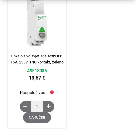
Tipkalo sivo svjetleće Acti9 iPB,
16A, 250V, 1NO kontakt, zeleno
A9E18036
13,67
€
Raspoloživost:
Tipkalo sivo svjetleće Acti9 iPB, 16A, 250V, 1NO kontakt
NARUČI