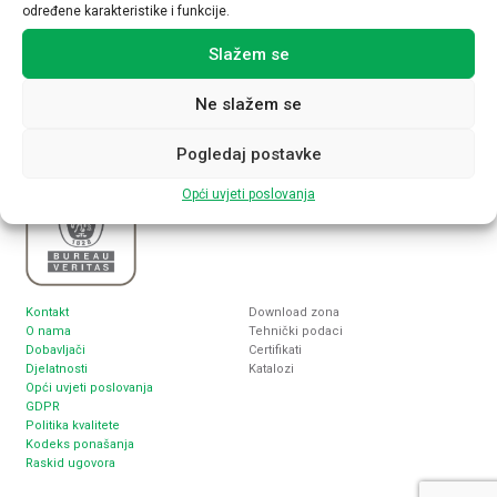
određene karakteristike i funkcije.
Nabla plus d.o.o.
Sjedište
Inženjering, proizvodnja i trgovina
Zagreb, Lukoranska 2
Slažem se
elektrotehničkim proizvodima
www.nabla-plus.hr
nabla@nabla-plus.hr
Ne slažem se
Pogledaj postavke
Opći uvjeti poslovanja
Kontakt
Download zona
O nama
Tehnički podaci
Dobavljači
Certifikati
Djelatnosti
Katalozi
Opći uvjeti poslovanja
GDPR
Politika kvalitete
Kodeks ponašanja
Raskid ugovora