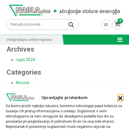
Skip to content
0
Pretraži:
Veleprodajna online trgovina
Archives
rujan 2024
Categories
Novosti
Upravljajte pristankom
Compare
Da bismo pružili najbolje iskustvo, koristimo tehnologije poput kolačića za
čuvanje i/ili pristup informacijama o uređaju. Suglasnost s ovim
[wcboost_compare]
tehnologijama će nam omogućiti da obrađujemo podatke kao što su
ponašanje pri pregledavanju ili jedinstveni ID-ovi na ovoj web stranici.
Nepristanak ili povlačenje suglasnosti može negativno utjecati na