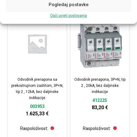
Pogledaj postavke
Opći uvjeti poslovanja
Odvodnik prenapona sa
Odvodnik prenapona, 3P+N, tip
prekostrujnom zaštitom, 3P+N,
2 , 20kA, bez daljinske
tip 2 , 12kA, bez daljinske
indikacije
indikacije
412225
003953
83,20
€
1.625,33
€
Raspoloživost:
Raspoloživost: