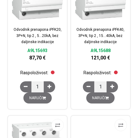
Odvodnik prenapona iPFK20,
Odvodnik prenapona iPFK40,
3P+N, tip 2 , 5…20kA, bez
3P+N, tip 2 , 15…40kA, bez
daljinske indikacije
daljinske indikacije
A9L15693
A9L15688
87,70
€
121,00
€
Raspoloživost:
Raspoloživost:
Odvodnik prenapona iPFK20, 3P+N, tip 2 , 5…20kA, bez dal
Odvodnik prenapona iPF
NARUČI
NARUČI