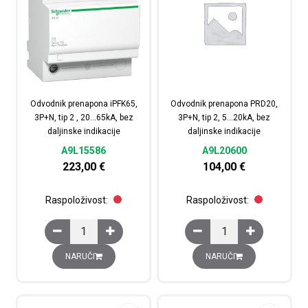
Odvodnik prenapona iPFK65,
Odvodnik prenapona PRD20,
3P+N, tip 2 , 20…65kA, bez
3P+N, tip 2, 5…20kA, bez
daljinske indikacije
daljinske indikacije
A9L15586
A9L20600
223,00
€
104,00
€
Raspoloživost:
Raspoloživost:
Odvodnik prenapona iPFK65, 3P+N, tip 2 , 20…65kA, bez d
Odvodnik prenapona PRD
NARUČI
NARUČI