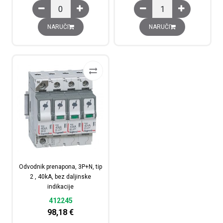
Odvodnik prenapona sa prekostrujnom zaštitom, 3P+N, tip
Odvodnik prenapona, 3P+
NARUČI
NARUČI
Odvodnik prenapona, 3P+N, tip
2 , 40kA, bez daljinske
indikacije
412245
98,18
€