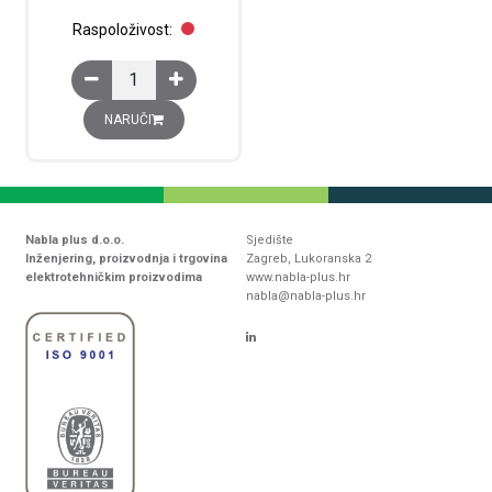
Raspoloživost:
Odvodnik prenapona, 3P+N, tip 2 , 40kA, bez daljinske in
NARUČI
Nabla plus d.o.o.
Sjedište
Inženjering, proizvodnja i trgovina
Zagreb, Lukoranska 2
elektrotehničkim proizvodima
www.nabla-plus.hr
nabla@nabla-plus.hr