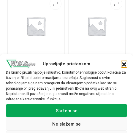
Odvodnik prenapona PRD20,
Odvodnik prenapona PRD40r,
Upravljajte pristankom
3P+N, tip 2, 5…20kA, s
3P+N, tip 2, 15…40kA, s
Da bismo pružili najbolje iskustvo, koristimo tehnologije poput kolačića za
daljinskom indikacijom
daljinskom indikacijom
čuvanje i/ili pristup informacijama o uređaju. Suglasnost s ovim
A9L20601
A9L40601
tehnologijama će nam omogućiti da obrađujemo podatke kao što su
125,00
€
140,00
€
ponašanje pri pregledavanju ili jedinstveni ID-ovi na ovoj web stranici.
Nepristanak ili povlačenje suglasnosti može negativno utjecati na
određene karakteristike i funkcije.
Raspoloživost:
Raspoloživost:
Slažem se
Odvodnik prenapona PRD20, 3P+N, tip 2, 5…20kA, s dalji
Odvodnik prenapona PRD
Ne slažem se
NARUČI
NARUČI