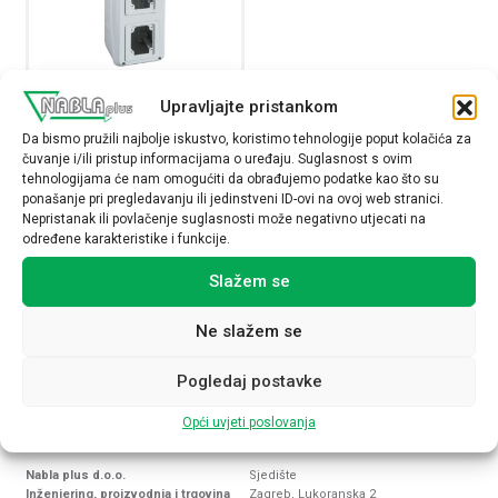
Upravljajte pristankom
Vodotjesni ormarić Kaedra za
strujne utičnice, 2 otvora, 1×5
Da bismo pružili najbolje iskustvo, koristimo tehnologije poput kolačića za
modula, 1 priključni blok
čuvanje i/ili pristup informacijama o uređaju. Suglasnost s ovim
tehnologijama će nam omogućiti da obrađujemo podatke kao što su
13178
ponašanje pri pregledavanju ili jedinstveni ID-ovi na ovoj web stranici.
30,16
€
Nepristanak ili povlačenje suglasnosti može negativno utjecati na
određene karakteristike i funkcije.
Raspoloživost:
Slažem se
Vodotjesni ormarić Kaedra za strujne utičnice, 2 otvora, 
Ne slažem se
NARUČI
Pogledaj postavke
Opći uvjeti poslovanja
Nabla plus d.o.o.
Sjedište
Inženjering, proizvodnja i trgovina
Zagreb, Lukoranska 2