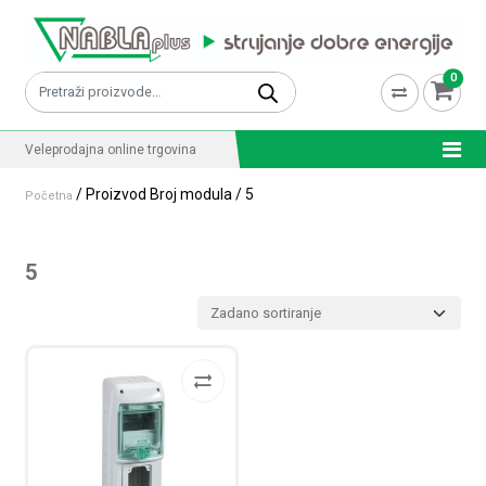
Skip to content
0
Pretraži:
Veleprodajna online trgovina
/ Proizvod Broj modula / 5
Početna
5