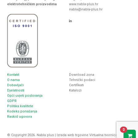
elektrotehničkim proizvodima
www.nabla-plus.hr
nabla@nabla-plus.hr
Kontakt
Download zona
O nama
Tehnički podaci
Dobavljači
Certifikati
Djelatnosti
Katalozi
Opći uvjeti poslovanja
GDPR
Politika kvalitete
Kodeks ponašanja
Raskid ugovora
0
© Copyright 2026. Nabla plus |
Izrada web trgovine
Virtualna tvornica