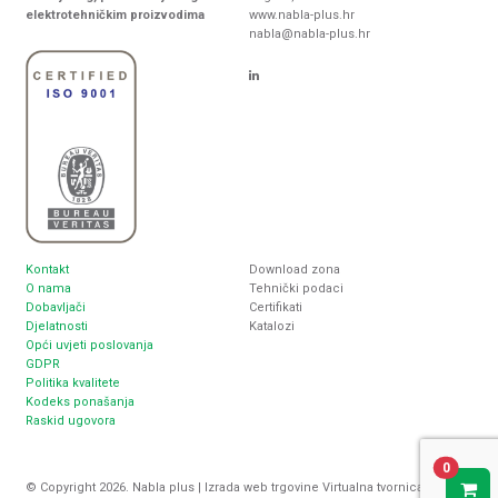
elektrotehničkim proizvodima
www.nabla-plus.hr
nabla@nabla-plus.hr
Kontakt
Download zona
O nama
Tehnički podaci
Dobavljači
Certifikati
Djelatnosti
Katalozi
Opći uvjeti poslovanja
GDPR
Politika kvalitete
Kodeks ponašanja
Raskid ugovora
0
© Copyright 2026. Nabla plus |
Izrada web trgovine
Virtualna tvornica