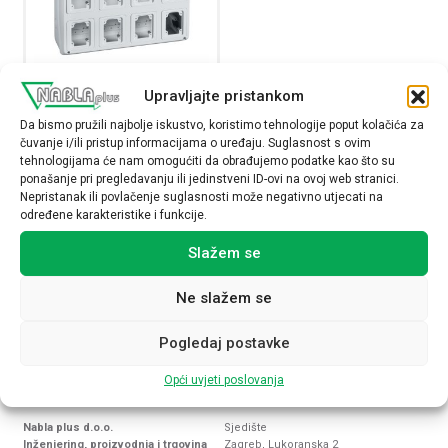
Upravljajte pristankom
Vodotjesni ormarić Kaedra za
strujne utičnice, 8 otvora, 1×18
Da bismo pružili najbolje iskustvo, koristimo tehnologije poput kolačića za
modula, 1 priključni blok
čuvanje i/ili pristup informacijama o uređaju. Suglasnost s ovim
tehnologijama će nam omogućiti da obrađujemo podatke kao što su
13182
ponašanje pri pregledavanju ili jedinstveni ID-ovi na ovoj web stranici.
107,00
€
Nepristanak ili povlačenje suglasnosti može negativno utjecati na
određene karakteristike i funkcije.
Raspoloživost:
Slažem se
Vodotjesni ormarić Kaedra za strujne utičnice, 8 otvora, 
Ne slažem se
NARUČI
Pogledaj postavke
Opći uvjeti poslovanja
Nabla plus d.o.o.
Sjedište
Inženjering, proizvodnja i trgovina
Zagreb, Lukoranska 2