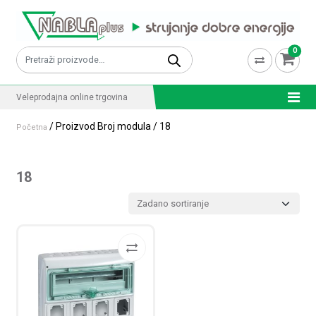
Skip to content
0
Pretraži:
Veleprodajna online trgovina
/ Proizvod Broj modula / 18
Početna
18