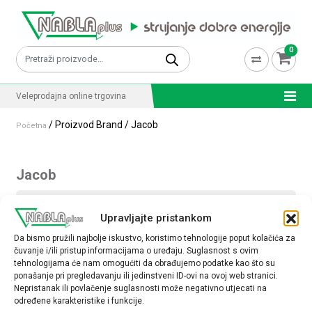
Skip to content
0
Pretraži:
Veleprodajna online trgovina
/ Proizvod Brand / Jacob
Početna
Jacob
Nisu pronađeni proizvodi koji odgovaraju vašem
Upravljajte pristankom
odabiru.
Da bismo pružili najbolje iskustvo, koristimo tehnologije poput kolačića za
čuvanje i/ili pristup informacijama o uređaju. Suglasnost s ovim
tehnologijama će nam omogućiti da obrađujemo podatke kao što su
ponašanje pri pregledavanju ili jedinstveni ID-ovi na ovoj web stranici.
Nepristanak ili povlačenje suglasnosti može negativno utjecati na
Nabla plus d.o.o.
Sjedište
Inženjering, proizvodnja i trgovina
Zagreb, Lukoranska 2
određene karakteristike i funkcije.
elektrotehničkim proizvodima
www.nabla-plus.hr