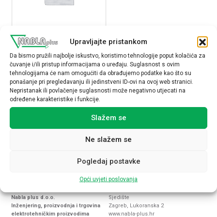
Upravljajte pristankom
Traka izolir žuto/zelena,
Da bismo pružili najbolje iskustvo, koristimo tehnologije poput kolačića za
šir=19mm, dulj=25m
čuvanje i/ili pristup informacijama o uređaju. Suglasnost s ovim
NI22T
tehnologijama će nam omogućiti da obrađujemo podatke kao što su
2,13
€
ponašanje pri pregledavanju ili jedinstveni ID-ovi na ovoj web stranici.
Nepristanak ili povlačenje suglasnosti može negativno utjecati na
određene karakteristike i funkcije.
Raspoloživost:
Slažem se
Traka izolir žuto/zelena, šir=19mm, dulj=25m količina
Ne slažem se
NARUČI
Pogledaj postavke
Opći uvjeti poslovanja
Nabla plus d.o.o.
Sjedište
Inženjering, proizvodnja i trgovina
Zagreb, Lukoranska 2
elektrotehničkim proizvodima
www.nabla-plus.hr