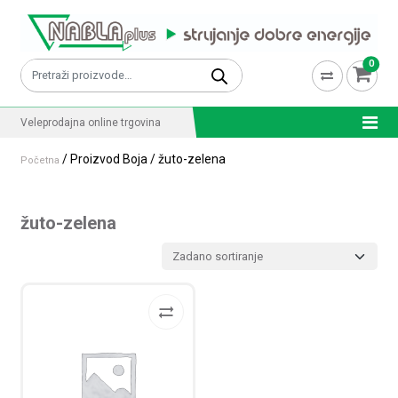
Skip to content
0
Pretraži:
Veleprodajna online trgovina
/ Proizvod Boja / žuto-zelena
Početna
žuto-zelena