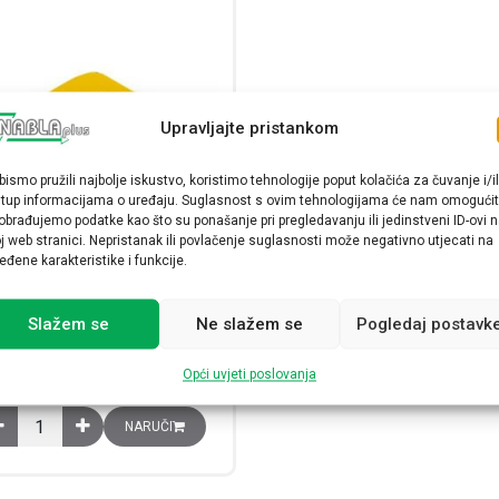
Upravljajte pristankom
bismo pružili najbolje iskustvo, koristimo tehnologije poput kolačića za čuvanje i/il
stup informacijama o uređaju. Suglasnost s ovim tehnologijama će nam omogućit
obrađujemo podatke kao što su ponašanje pri pregledavanju ili jedinstveni ID-ovi 
astična kutija, žuta, s jednim
j web stranici. Nepristanak ili povlačenje suglasnosti može negativno utjecati na
otvorom promjera 22mm
eđene karakteristike i funkcije.
ES31001
8,08
€
Slažem se
Ne slažem se
Pogledaj postavk
Raspoloživost:
Opći uvjeti poslovanja
Plastična kutija, žuta, s jednim otvorom promjera 22mm količina
NARUČI