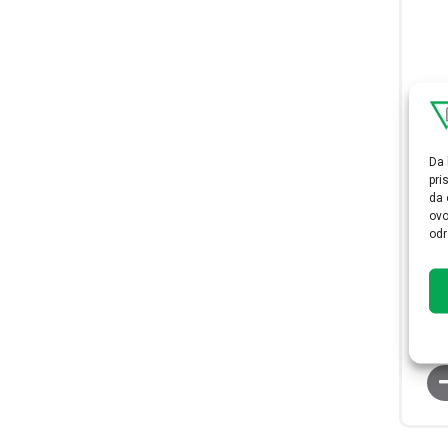
Da 
pri
da 
Pl
ovo
odr