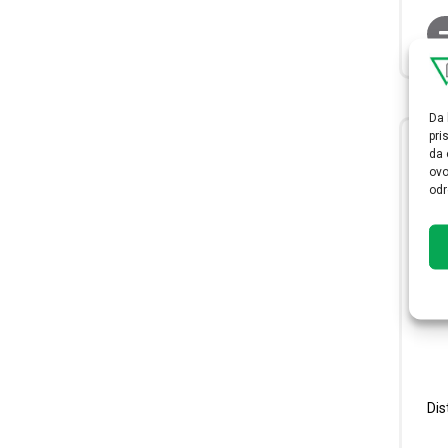
Da 
pri
da 
ovo
odr
Dis