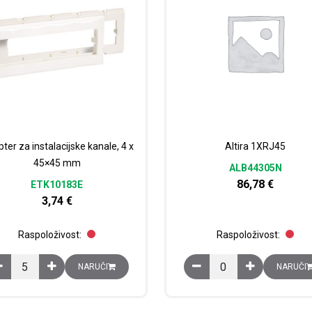
ter za instalacijske kanale, 4 x
Altira 1XRJ45
45×45 mm
ALB44305N
86,78
€
ETK10183E
3,74
€
Raspoloživost:
Raspoloživost:
Adapter za instalacijske kanale, 4 x 45x45 mm količina
Altira 1XRJ45 količina
NARUČI
NARUČI