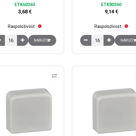
ETK60360
ETK80360
3,68
€
9,14
€
Raspoloživost:
Raspoloživost:
Distribucijski kanal za distribuciju kabela, 60x60 mm količina
Distribucijski kanal za 
NARUČI
NARUČI