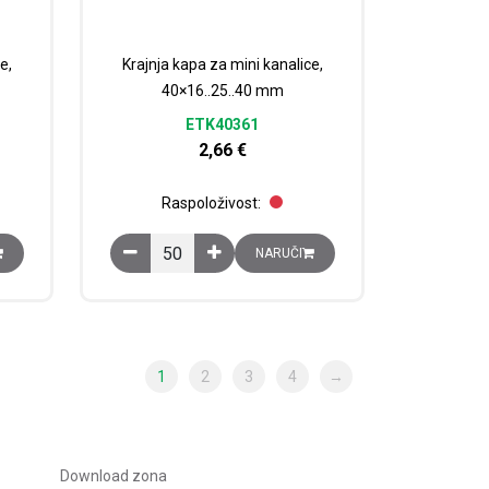
e,
Krajnja kapa za mini kanalice,
40×16..25..40 mm
ETK40361
2,66
€
Raspoloživost:
nalice, 25x16x..25 mm količina
Krajnja kapa za mini kanalice, 40x16..25..40 mm k
NARUČI
1
2
3
4
→
Download zona