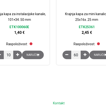
ja kapa za instalacijske kanale,
Krajnja kapa za mini kanalic
101×34..50 mm
25x16x..25 mm
ETK100060E
ETK25361
1,40
€
2,45
€
Raspoloživost:
Raspoloživost:
Krajnja kapa za instalacijske kanale, 101x34..50 mm količina
Krajnja kapa za mini ka
NARUČI
NARUČI
e
Kontakt