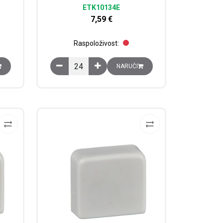
ETK10134E
7,59
€
Raspoloživost:
distribuciju kabela, 80x60 mm količina
Instalacijski kanal s jednim odjeljkom, 101x34 mm 
NARUČI