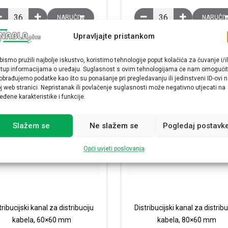
Distribucijski kanal za distribuciju kabela, 40x40 mm količina
Distribucijski kanal za 
NARUČI
NARUČI
Upravljajte pristankom
bismo pružili najbolje iskustvo, koristimo tehnologije poput kolačića za čuvanje i/il
stup informacijama o uređaju. Suglasnost s ovim tehnologijama će nam omogućit
obrađujemo podatke kao što su ponašanje pri pregledavanju ili jedinstveni ID-ovi 
j web stranici. Nepristanak ili povlačenje suglasnosti može negativno utjecati na
eđene karakteristike i funkcije.
Slažem se
Ne slažem se
Pogledaj postavk
Opći uvjeti poslovanja
tribucijski kanal za distribuciju
Distribucijski kanal za distribu
kabela, 60×60 mm
kabela, 80×60 mm