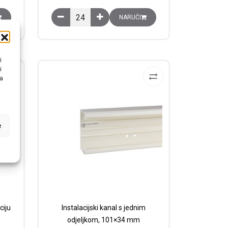
distribuciju kabela, 60x25 mm količina
Distribucijski kanal za distribuciju kabela, 60x40 
NARUČI
i
i
na
e
ciju
Instalacijski kanal s jednim
odjeljkom, 101×34 mm